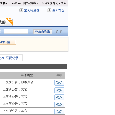
播客
-
ChinaRen
-
邮件
-
博客
-
BBS
-
我说两句
-
搜狗
加入收藏夹
设为首页
选股
选股
码：
注册
实时行情
分红送配记录
事件类型
详细
上交所公告，股本变动
上交所公告，其它
上交所公告，其它
上交所公告，其它
上交所公告，其它