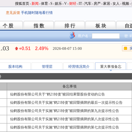
搜狐首页
-
新闻
-
体育
-
S
-
娱乐
-
V
-
财经
-
IT
-
汽车
-
房产
-
家居
-
女人
-
视频
-
意见反馈
手机随时随地看行情
个 股
指 数
排 行
板 块
自
个 股
指 数
排 行
板 块
自
用户名：
密 
1.03
+0.51
2.49%
2026-08-07 15:00
股本结构
管理层
经营情况简介
重大事项备忘
录
备忘事项
仙鹤股份有限公司关于“鹤21转债”赎回结果暨股份变动的公告
仙鹤股份有限公司关于实施“鹤21转债”赎回暨摘牌的最后一次提示性公告
仙鹤股份有限公司关于实施“鹤21转债”赎回暨摘牌的第九次提示性公告
仙鹤股份有限公司关于实施“鹤21转债”赎回暨摘牌的第八次提示性公告
仙鹤股份有限公司关于实施“鹤21转债”赎回暨摘牌的第七次提示性公告