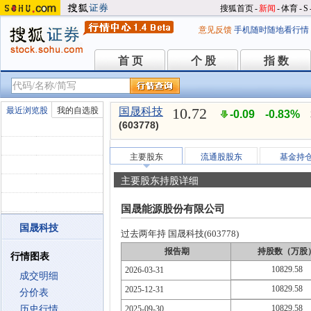
搜狐首页
-
新闻
-
体育
-
S
意见反馈
手机随时随地看行情
首 页
个 股
指 数
首 页
个 股
指 数
10.72
最近浏览股
我的自选股
国晟科技
-0.09
-0.83%
(603778)
主要股东
流通股股东
基金持
主要股东持股详细
国晟能源股份有限公司
国晟科技
过去两年持 国晟科技(603778)
报告期
持股数（万股
行情图表
10829.58
2026-03-31
成交明细
10829.58
2025-12-31
分价表
10829.58
历史行情
2025-09-30