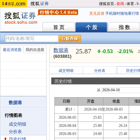
搜狐首页
-
新闻
-
体育
-
S
意见反馈
手机随时随地看行情
首 页
个 股
指 数
首 页
个 股
指 数
25.87
最近浏览股
我的自选股
数据港
-0.53
-2.01%
2
(603881)
成交明细
分价表
历史行
历史行情
从
日期
开盘
收盘
涨
数据港
累计：
2026-04-10至2026-08-05
行情图表
2026-08-05
25.85
26.40
成交明细
2026-08-04
25.80
26.24
分价表
2026-08-03
24.60
25.40
历史行情