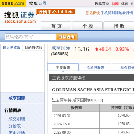
搜狐首页
-
新闻
-
体育
-
S
意见反馈
手机随时随地看行情
首 页
个 股
指 数
首 页
个 股
指 数
15.16
最近浏览股
我的自选股
咸亨国际
+0.14
0.93%
(605056)
主要股东
流通股股东
基金持
主要股东持股详细
GOLDMAN SACHS ASIA STRATEGIC P
咸亨国际
过去两年持 咸亨国际(605056)
报告期
持股数（万股
行情图表
1070.65
2026-03-31
成交明细
1070.65
2025-12-31
分价表
1845.65
2025-09-30
历史行情