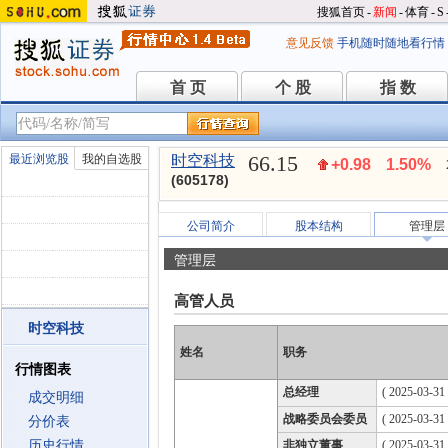
搜狐首页
-
新闻
-
体育
-
S
意见反馈
手机随时随地看行情
首 页
个 股
指 数
首 页
个 股
指 数
66.15
最近浏览股
我的自选股
时空科技
+0.98
1.50%
(605178)
公司简介
股本结构
管理层
管理层
高管人员
时空科技
姓名
职务
行情图表
总经理
( 2025-03-31 
成交明细
战略委员会委员
( 2025-03-31
分价表
历史行情
非独立董事
( 2025-03-31