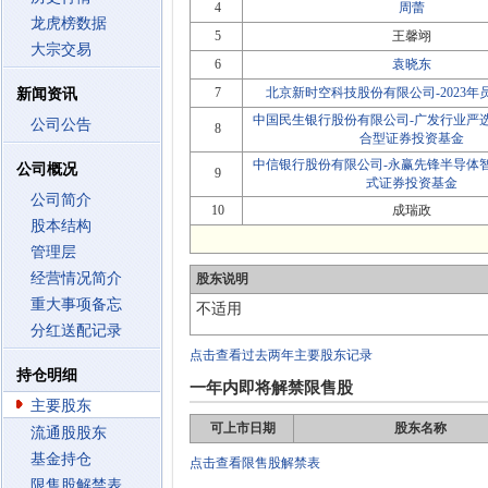
4
周蕾
龙虎榜数据
5
王馨翊
大宗交易
6
袁晓东
7
北京新时空科技股份有限公司-2023年
新闻资讯
中国民生银行股份有限公司-广发行业严
公司公告
8
合型证券投资基金
中信银行股份有限公司-永赢先锋半导体
公司概况
9
式证券投资基金
公司简介
10
成瑞政
股本结构
管理层
经营情况简介
股东说明
重大事项备忘
不适用
分红送配记录
点击查看过去两年主要股东记录
持仓明细
一年内即将解禁限售股
主要股东
可上市日期
股东名称
流通股股东
基金持仓
点击查看限售股解禁表
限售股解禁表