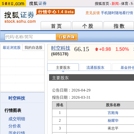
搜狐首页
-
新闻
-
体育
-
S
意见反馈
手机随时随地看行情
首 页
个 股
指 数
首 页
个 股
指 数
66.15
最近浏览股
我的自选股
时空科技
+0.98
1.50%
(605178)
主要股东
流通股股东
基金持
主要股东
公告日期：
2026-04-29
报告日期：
2026-03-31
时空科技
排名
股东名称
行情图表
1
宫殿海
成交明细
2
杨耀华
分价表
3
蒋忠平
历史行情