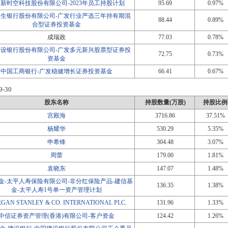
新时空科技股份有限公司-2023年员工持股计划
95.69
0.97%
民生银行股份有限公司-广发行业严选三年持有期混
88.44
0.89%
合型证券投资基金
成瑞政
77.03
0.78%
建设银行股份有限公司-广发多元新兴股票型证券投
72.75
0.73%
资基金
中国工商银行-广发稳健增长证券投资基金
66.41
0.67%
9-30
股东名称
持股数量(万股)
持股比例
宫殿海
3716.86
37.51%
杨耀华
530.29
5.35%
申希锋
304.48
3.07%
周蕾
179.00
1.81%
袁晓东
147.07
1.48%
金-太平人寿保险有限公司-非分红保险产品-建信基
136.35
1.38%
金-太平人寿1号单一资产管理计划
GAN STANLEY & CO. INTERNATIONAL PLC.
131.96
1.33%
中信证券资产管理(香港)有限公司-客户资金
124.42
1.26%