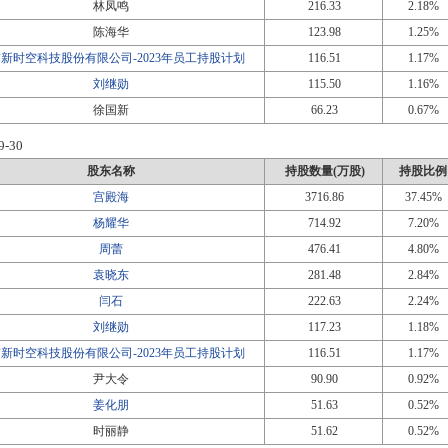
林凤鸣
216.33
2.18%
陈海华
123.98
1.25%
新时空科技股份有限公司-2023年员工持股计划
116.51
1.17%
刘继勋
115.50
1.16%
徐国新
66.23
0.67%
9-30
股东名称
持股数量(万股)
持股比例
宫殿海
3716.86
37.45%
杨耀华
714.92
7.20%
周蕾
476.41
4.80%
袁晓东
281.48
2.84%
闫石
222.63
2.24%
刘继勋
117.23
1.18%
新时空科技股份有限公司-2023年员工持股计划
116.51
1.17%
尹大令
90.90
0.92%
姜化朋
51.63
0.52%
时丽静
51.62
0.52%