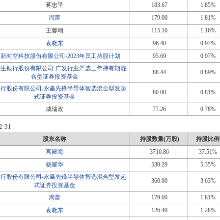
蒋忠平
183.67
1.85%
周蕾
179.00
1.81%
王馨翊
115.10
1.16%
袁晓东
96.40
0.97%
新时空科技股份有限公司-2023年员工持股计划
95.69
0.97%
民生银行股份有限公司-广发行业严选三年持有期混
88.44
0.89%
合型证券投资基金
银行股份有限公司-永赢先锋半导体智选混合型发起
80.00
0.81%
式证券投资基金
成瑞政
77.26
0.78%
2-31
股东名称
持股数量(万股)
持股比例
宫殿海
3716.86
37.51%
杨耀华
530.29
5.35%
银行股份有限公司-永赢先锋半导体智选混合型发起
360.00
3.63%
式证券投资基金
周蕾
179.00
1.81%
袁晓东
126.40
1.28%