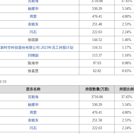
宫殿海
3716.86
37.45%
杨耀华
530.29
5.34%
周蕾
476.41
4.80%
袁晓东
251.48
2.53%
闫石
222.63
2.24%
徐国新
144.52
1.46%
新时空科技股份有限公司-2023年员工持股计划
116.51
1.17%
刘继勋
115.37
1.16%
陈海华
97.03
0.98%
徐嘉慧
62.82
0.63%
2-31
股东名称
持股数量(万股)
持股比例
宫殿海
3716.86
37.45%
杨耀华
530.29
5.34%
周蕾
476.41
4.80%
袁晓东
251.58
2.53%
闫石
222.63
2.24%