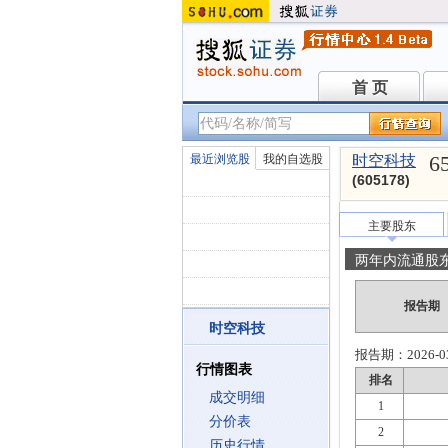
首 页
首 页
6
最近浏览股
我的自选股
时空科技
(605178)
主要股东
两年内流通股
报告期
时空科技
报告期：
2026-0
行情图表
排名
成交明细
1
分价表
2
历史行情