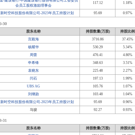
金-建设银行-中国建设银行股份有限公司工会委员
117.12
1.18%
会员工股权激励理事会
新时空科技股份有限公司-2023年员工持股计划
95.69
0.97%
6-30
股东名称
持股数量(万股)
持股比例
宫殿海
3716.86
37.45%
杨耀华
530.29
5.34%
周蕾
476.41
4.80%
申希锋
348.63
3.51%
袁晓东
225.48
2.27%
闫石
197.13
1.99%
UBS AG
105.76
1.07%
刘继勋
103.48
1.04%
新时空科技股份有限公司-2023年员工持股计划
95.69
0.96%
马骏
92.27
0.93%
3-31
股东名称
持股数量(万股)
持股比例