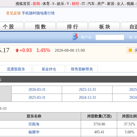
搜狐首页
-
新闻
-
体育
-
S
-
娱乐
-
V
-
财经
-
IT
-
汽车
-
房产
-
家居
-
女人
-
视频
-
意见反馈
手机随时随地看行情
个 股
指 数
排 行
板 块
自
个 股
指 数
排 行
板 块
自
用户名：
密 
5.17
+0.93
1.45%
2026-08-06 15:00
流通股股东
基金持仓
限售股解禁表
东
2026-03-31
2025-12-31
2025
2025-03-31
2024-12-31
2024
3-31
股东名称
持股数量(万股)
持股比例
宫殿海
3716.86
37.51%
杨耀华
495.41
5.00%