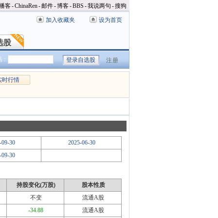
播客
-
ChinaRen
-
邮件
-
博客
-
BBS
-
我说两句
-
搜狗
加入收藏夹
设为首页
选股
选股
码：
注册
实时行情
-09-30
2025-06-30
-09-30
持股变化(万股)
股本性质
不变
流通A股
-34.88
流通A股