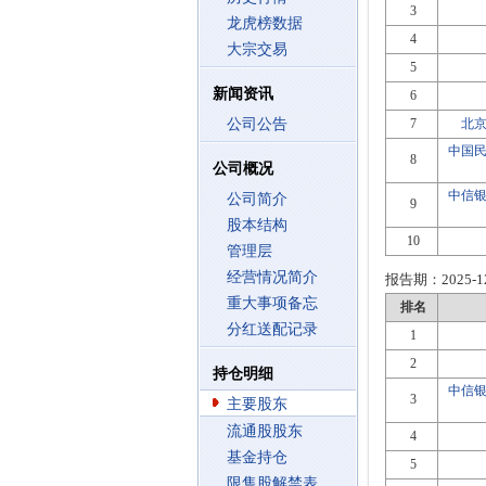
3
龙虎榜数据
4
大宗交易
5
新闻资讯
6
公司公告
7
北京
中国
8
公司概况
中信
公司简介
9
股本结构
10
管理层
经营情况简介
报告期：
2025-1
重大事项备忘
排名
分红送配记录
1
2
持仓明细
中信
3
主要股东
流通股股东
4
基金持仓
5
限售股解禁表