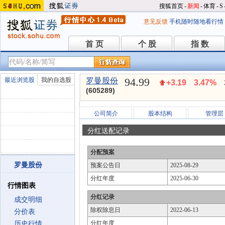
搜狐首页
-
新闻
-
体育
-
S
意见反馈
手机随时随地看行情
首 页
个 股
指 数
首 页
个 股
指 数
94.99
最近浏览股
我的自选股
罗曼股份
+3.19
3.47%
(605289)
公司简介
股本结构
管理层
分红送配记录
分配预案
罗曼股份
预案公告日
2025-08-29
分红年度
2025-06-30
行情图表
分红记录
成交明细
除权除息日
2022-06-13
分价表
分红年度
历史行情