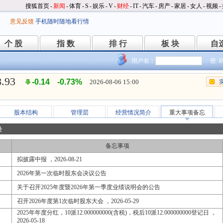
搜狐首页
-
新闻
-
体育
-
S
-
娱乐
-
V
-
财经
-
IT
-
汽车
-
房产
-
家居
-
女人
-
视频
-
意见反馈
手机随时随地看行情
个 股
指 数
排 行
板 块
自
个 股
指 数
排 行
板 块
自
用户名：
密 
8.93
-0.14
-0.73%
2026-08-06 15:00
股本结构
管理层
经营情况简介
重大事项备忘
录
备忘事项
拟披露中报 ，2026-08-21
2026年第一次临时股东会决议公告
关于召开2025年度暨2026年第一季度业绩说明会的公告
召开2026年度第1次临时股东大会 ，2026-05-29
2025年年度分红，10派12.000000000(含税)，税后10派12.000000000登记日 ，
2026-05-18