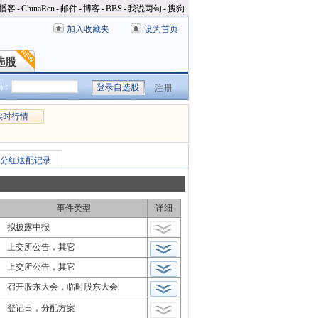
播客
-
ChinaRen
-
邮件
-
博客
-
BBS
-
我说两句
-
搜狗
加入收藏夹
设为首页
选股
选股
码：
注册
实时行情
分红送配记录
事件类型
详细
拟披露中报
上交所公告，其它
上交所公告，其它
召开股东大会，临时股东大会
登记日，分配方案