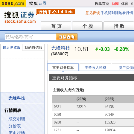
搜狐首页
-
新闻
-
体育
-
S
意见反馈
手机随时随地看行情
首 页
个 股
指 数
首 页
个 股
指 数
10.81
最近浏览股
我的自选股
光峰科技
-0.03
-0.28%
(688007)
重要财务指标
主营收入构成
资产负债
重要财务指标
主营收入成长(万元)
光峰科技
(2026)
(2025)
0331
23219
46138
行情图表
0630
--
96149
成交明细
0930
--
135323
分价表
1231
--
170934
历史行情