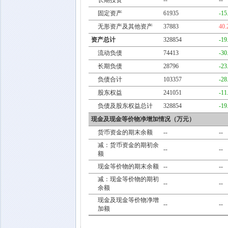
长期投资
--
--
固定资产
61935
-15
无形资产及其他资产
37883
40
资产总计
328854
-19
流动负债
74413
-30
长期负债
28796
-23
负债合计
103357
-28
股东权益
241051
-11
负债及股东权益总计
328854
-19
现金及现金等价物净增加情况（万元）
货币资金的期末余额
--
--
减：货币资金的期初余
--
--
额
现金等价物的期末余额
--
--
减：现金等价物的期初
--
--
余额
现金及现金等价物净增
--
--
加额