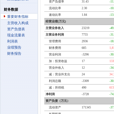
资产负债率
31.43
-11
流动比率
2.30
-10
财务数据
速动比率
1.84
-13
重要财务指标
经营业绩(万元)
主营收入构成
主营业务收入
23219
-49
资产负债表
主营业务利润
7755
-31
现金流量表
利润表
管理费用
2936
-18
业绩预告
财务费用
685
1,8
财务报告
营业利润
-3296
-30
加：投资收益
17
13
营业外收入
12
-34
减：营业外支出
24
34
利润总额
-3309
-30
减：所得税
490
61
净利润
-3728
-74
资产负债（万元）
流动资产
171345
-37