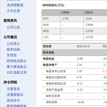
龙虎榜数据
净利润成长(万元)
大宗交易
(2026)
(2025)
0331
-3728
-2136
新闻资讯
0630
--
-13094
公司公告
0930
--
-13558
公司概况
1231
--
-27356
公司简介
报告期
2026-03-31
同
股本结构
财务指标
管理层
每股收益
-0.08
-60
经营情况简介
每股净资产
5.24
-11
重大事项备忘
每股资本公积金
3.39
0.
分红送配记录
每股未分配利润
0.70
-48
持仓明细
每股经营现金流
-0.12
-18
主要股东
净资产收益率
-1.55
-97
流通股股东
销售毛利率
--
--
基金持仓
净利润率
-16.06
-24
限售股解禁表