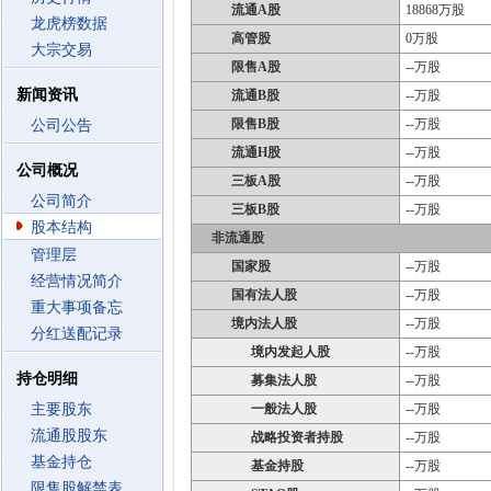
流通A股
18868万股
龙虎榜数据
高管股
0万股
大宗交易
限售A股
--万股
新闻资讯
流通B股
--万股
限售B股
--万股
公司公告
流通H股
--万股
公司概况
三板A股
--万股
公司简介
三板B股
--万股
股本结构
非流通股
管理层
国家股
--万股
经营情况简介
国有法人股
--万股
重大事项备忘
境内法人股
--万股
分红送配记录
境内发起人股
--万股
持仓明细
募集法人股
--万股
主要股东
一般法人股
--万股
流通股股东
战略投资者持股
--万股
基金持仓
基金持股
--万股
限售股解禁表