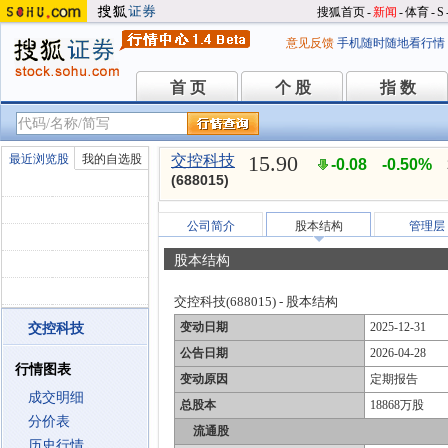
搜狐首页
-
新闻
-
体育
-
S
意见反馈
手机随时随地看行情
首 页
个 股
指 数
首 页
个 股
指 数
15.90
最近浏览股
我的自选股
交控科技
-0.08
-0.50%
(688015)
公司简介
股本结构
管理层
股本结构
交控科技(688015) - 股本结构
变动日期
2025-12-31
交控科技
公告日期
2026-04-28
行情图表
变动原因
定期报告
成交明细
总股本
18868万股
分价表
流通股
历史行情