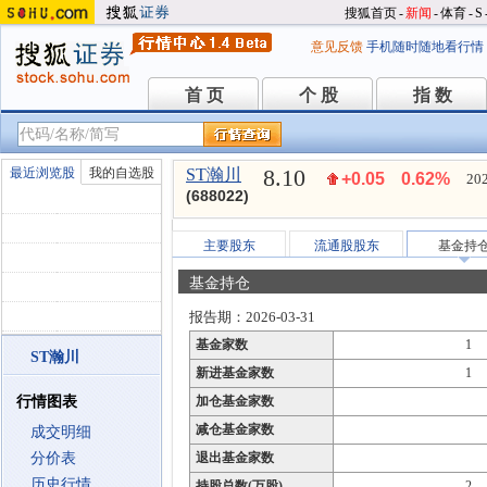
搜狐首页
-
新闻
-
体育
-
S
意见反馈
手机随时随地看行情
首 页
个 股
指 数
首 页
个 股
指 数
8.10
最近浏览股
我的自选股
ST瀚川
+0.05
0.62%
202
(688022)
主要股东
流通股股东
基金持
基金持仓
报告期：2026-03-31
基金家数
1
ST瀚川
新进基金家数
1
行情图表
加仓基金家数
减仓基金家数
成交明细
分价表
退出基金家数
历史行情
持股总数(万股)
2