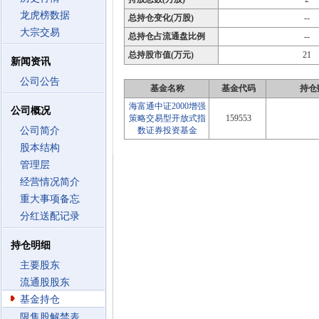
龙虎榜数据
总持仓变化(万股)
--
大宗交易
总持仓占流通盘比例
--
总持股市值(万元)
21
新闻资讯
公司公告
基金名称
基金代码
持仓
海富通中证2000增强
公司概况
策略交易型开放式指
159553
公司简介
数证券投资基金
股本结构
管理层
经营情况简介
重大事项备忘
分红送配记录
持仓明细
主要股东
流通股股东
基金持仓
限售股解禁表