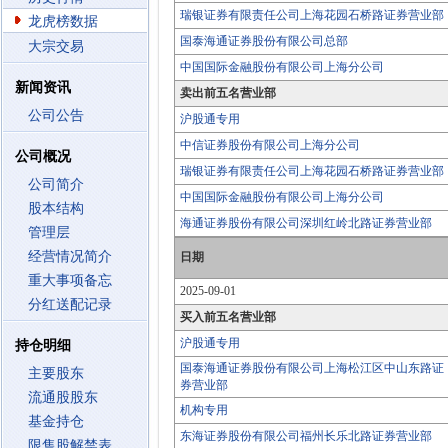
瑞银证券有限责任公司上海花园石桥路证券营业部
龙虎榜数据
国泰海通证券股份有限公司总部
大宗交易
中国国际金融股份有限公司上海分公司
新闻资讯
卖出前五名营业部
公司公告
沪股通专用
中信证券股份有限公司上海分公司
公司概况
瑞银证券有限责任公司上海花园石桥路证券营业部
公司简介
中国国际金融股份有限公司上海分公司
股本结构
海通证券股份有限公司深圳红岭北路证券营业部
管理层
经营情况简介
日期
重大事项备忘
2025-09-01
分红送配记录
买入前五名营业部
沪股通专用
持仓明细
国泰海通证券股份有限公司上海松江区中山东路证
主要股东
券营业部
流通股股东
机构专用
基金持仓
东海证券股份有限公司福州长乐北路证券营业部
限售股解禁表