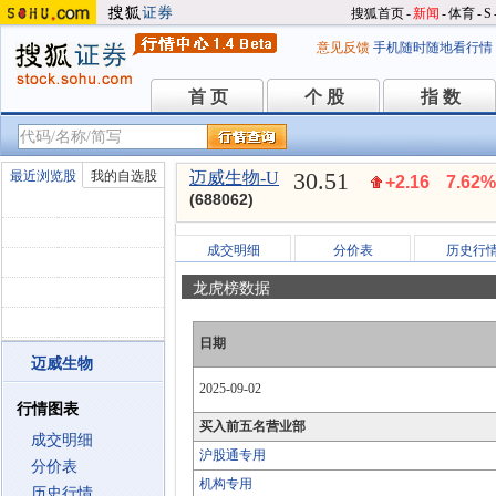
搜狐首页
-
新闻
-
体育
-
S
意见反馈
手机随时随地看行情
首 页
个 股
指 数
首 页
个 股
指 数
30.51
最近浏览股
我的自选股
迈威生物-U
+2.16
7.62%
(688062)
成交明细
分价表
历史行
龙虎榜数据
日期
迈威生物
2025-09-02
行情图表
买入前五名营业部
成交明细
沪股通专用
分价表
机构专用
历史行情