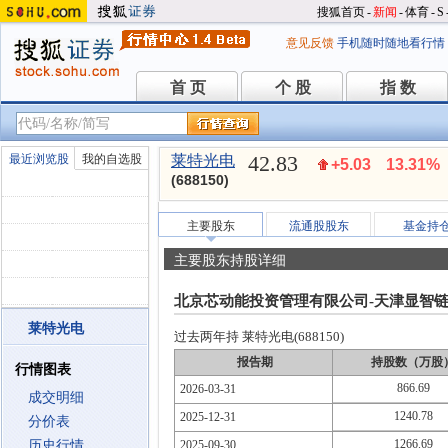
搜狐首页
-
新闻
-
体育
-
S
意见反馈
手机随时随地看行情
首 页
个 股
指 数
首 页
个 股
指 数
42.83
最近浏览股
我的自选股
莱特光电
+5.03
13.31%
(688150)
主要股东
流通股股东
基金持
主要股东持股详细
北京芯动能投资管理有限公司-天津显智链
莱特光电
过去两年持 莱特光电(688150)
报告期
持股数（万股
行情图表
866.69
2026-03-31
成交明细
1240.78
2025-12-31
分价表
1266.69
历史行情
2025-09-30