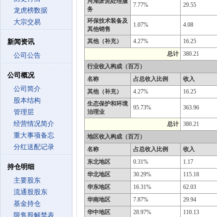
河湖淤泥处理服
7.77%
29.55
务
龙虎榜数据
环保技术装备及
大宗交易
1.07%
4.08
其他销售
其他（补充）
4.27%
16.25
新闻资讯
总计
380.21
公司公告
行业收入构成（百万）
公司概况
名称
占总收入比例
收入
公司简介
其他（补充）
4.27%
16.25
股本结构
生态保护和环境
95.73%
363.96
管理层
治理业
经营情况简介
总计
380.21
重大事项备忘
地区收入构成（百万）
分红送配记录
名称
占总收入比例
收入
东北地区
0.31%
1.17
持仓明细
华北地区
30.29%
115.18
主要股东
华东地区
16.31%
62.03
流通股股东
华南地区
7.87%
29.94
基金持仓
华中地区
28.97%
110.13
限售股解禁表