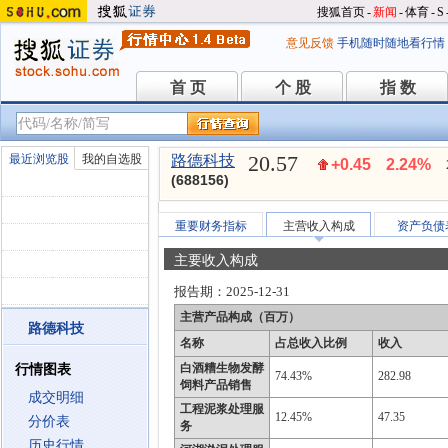
搜狐首页
-
新闻
-
体育
-
S
意见反馈
手机随时随地看行情
首 页
个 股
指 数
首 页
个 股
指 数
20.57
最近浏览股
我的自选股
路德科技
+0.45
2.24%
(688156)
重要财务指标
主营收入构成
资产负债
主要收入构成
报告期：
2025-12-31
主营产品构成（百万）
路德科技
名称
占总收入比例
收入
白酒糟生物发酵
行情图表
74.43%
282.98
饲料产品销售
成交明细
工程泥浆处理服
12.45%
47.35
分价表
务
历史行情