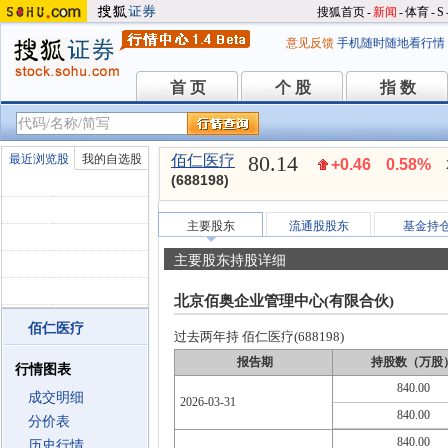
搜狐首页
-
新闻
-
体育
-
S
意见反馈
手机随时随地看行情
首 页
个 股
指 数
首 页
个 股
指 数
80.14
最近浏览股
我的自选股
佰仁医疗
+0.46
0.58%
(688198)
主要股东
流通股股东
基金持
主要股东持股详细
北京佰奥企业管理中心(有限合伙)
佰仁医疗
过去两年持 佰仁医疗(688198)
报告期
持股数（万股
行情图表
840.00
成交明细
2026-03-31
840.00
分价表
840.00
历史行情