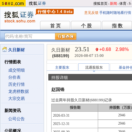
搜狐首页
-
新闻
-
体育
-
S
意见反馈
手机随时随地看行情
首 页
个 股
指 数
首 页
个 股
指 数
23.51
+0.68
2.98%
久日新材
久日新材
(688199)
2026-08-07 15:00
行情图表
主要股东
流通股股东
基金持
成交明细
分价表
持股详细
历史行情
赵国锋
龙虎榜数据
大宗交易
过去两年持股久日新材(688199)记录
报告期
持股数（万股
新闻资讯
2946
2026-03-31
公司公告
2946
2025-12-31
公司概况
2946