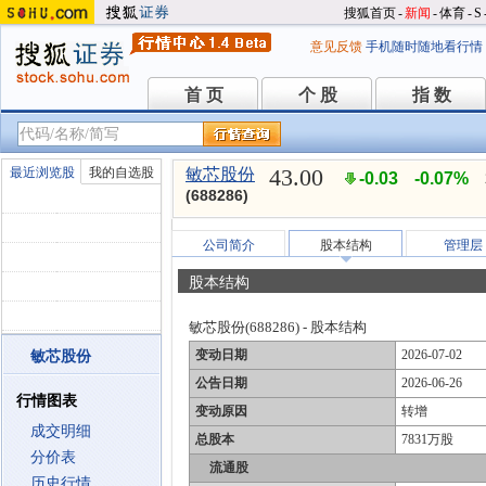
搜狐首页
-
新闻
-
体育
-
S
意见反馈
手机随时随地看行情
首 页
个 股
指 数
首 页
个 股
指 数
43.00
最近浏览股
我的自选股
敏芯股份
-0.03
-0.07%
(688286)
公司简介
股本结构
管理层
股本结构
敏芯股份(688286) - 股本结构
变动日期
2026-07-02
敏芯股份
公告日期
2026-06-26
行情图表
变动原因
转增
成交明细
总股本
7831万股
分价表
流通股
历史行情