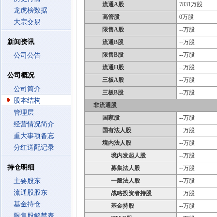
流通A股
7831万股
龙虎榜数据
高管股
0万股
大宗交易
限售A股
--万股
新闻资讯
流通B股
--万股
限售B股
--万股
公司公告
流通H股
--万股
公司概况
三板A股
--万股
公司简介
三板B股
--万股
股本结构
非流通股
管理层
国家股
--万股
经营情况简介
国有法人股
--万股
重大事项备忘
境内法人股
--万股
分红送配记录
境内发起人股
--万股
持仓明细
募集法人股
--万股
主要股东
一般法人股
--万股
流通股股东
战略投资者持股
--万股
基金持仓
基金持股
--万股
限售股解禁表