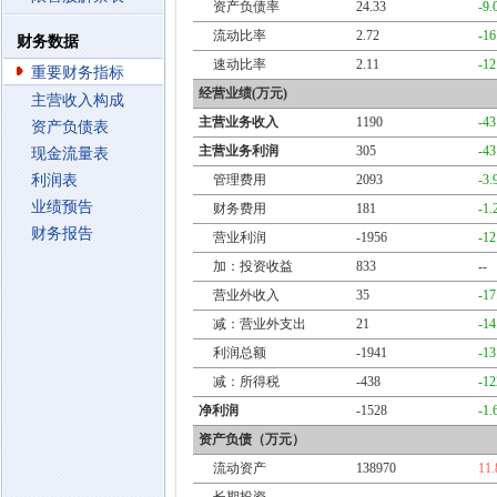
资产负债率
24.33
-9
流动比率
2.72
-1
财务数据
速动比率
2.11
-1
重要财务指标
经营业绩(万元)
主营收入构成
主营业务收入
1190
-4
资产负债表
主营业务利润
305
-4
现金流量表
利润表
管理费用
2093
-3
业绩预告
财务费用
181
-1
财务报告
营业利润
-1956
-1
加：投资收益
833
--
营业外收入
35
-1
减：营业外支出
21
-1
利润总额
-1941
-1
减：所得税
-438
-1
净利润
-1528
-1
资产负债（万元）
流动资产
138970
11