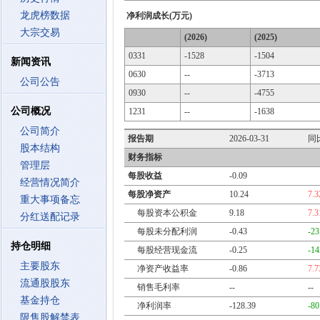
龙虎榜数据
净利润成长(万元)
大宗交易
(2026)
(2025)
0331
-1528
-1504
新闻资讯
0630
--
-3713
公司公告
0930
--
-4755
公司概况
1231
--
-1638
公司简介
报告期
2026-03-31
同
股本结构
财务指标
管理层
每股收益
-0.09
经营情况简介
每股净资产
10.24
7.
重大事项备忘
每股资本公积金
9.18
7.
分红送配记录
每股未分配利润
-0.43
-2
持仓明细
每股经营现金流
-0.25
-1
主要股东
净资产收益率
-0.86
7.
流通股股东
销售毛利率
--
--
基金持仓
净利润率
-128.39
-8
限售股解禁表