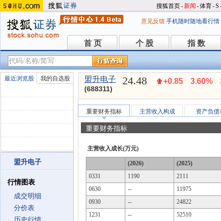
搜狐首页
-
新闻
-
体育
-
S
意见反馈
手机随时随地看行情
首 页
个 股
指 数
首 页
个 股
指 数
24.48
最近浏览股
我的自选股
盟升电子
+0.85
3.60%
(688311)
重要财务指标
主营收入构成
资产负债
重要财务指标
主营收入成长(万元)
盟升电子
(2026)
(2025)
0331
1190
2111
行情图表
0630
--
11975
成交明细
0930
--
24822
分价表
1231
--
52510
历史行情