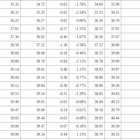
35.35
34.72
-0.63
-1.78%
34.60
35.98
36.31
35.35
-0.92
-2.54%
35.25
36.31
36.22
36.27
0.02
0.06%
36.20
36.70
37.01
36.25
-0.57
-1.55%
36.15
37.01
37.36
36.82
-0.40
-1.07%
36.56
37.67
38.59
37.22
-1.38
-3.58%
37.22
38.80
38.66
38.60
-0.18
-0.46%
38.55
39.00
39.89
38.78
-0.84
-2.12%
38.78
39.99
39.14
39.62
0.48
1.23%
38.83
39.87
38.94
39.14
0.30
0.77%
38.80
39.34
39.12
38.84
-0.30
-0.77%
38.80
39.28
39.53
39.14
-0.51
-1.29%
38.95
39.83
39.49
39.65
-0.03
-0.08%
39.49
40.23
39.47
39.68
0.24
0.61%
39.10
39.79
39.05
39.44
-0.03
-0.08%
39.05
40.44
39.00
39.47
-0.07
-0.18%
38.91
39.59
39.00
39.54
0.44
1.13%
38.70
39.55