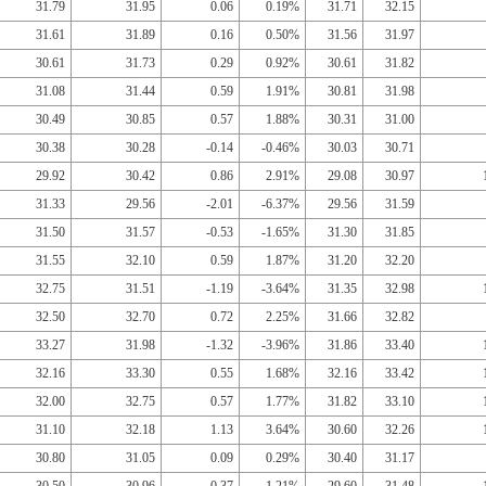
31.79
31.95
0.06
0.19%
31.71
32.15
31.61
31.89
0.16
0.50%
31.56
31.97
30.61
31.73
0.29
0.92%
30.61
31.82
31.08
31.44
0.59
1.91%
30.81
31.98
30.49
30.85
0.57
1.88%
30.31
31.00
30.38
30.28
-0.14
-0.46%
30.03
30.71
29.92
30.42
0.86
2.91%
29.08
30.97
31.33
29.56
-2.01
-6.37%
29.56
31.59
31.50
31.57
-0.53
-1.65%
31.30
31.85
31.55
32.10
0.59
1.87%
31.20
32.20
32.75
31.51
-1.19
-3.64%
31.35
32.98
32.50
32.70
0.72
2.25%
31.66
32.82
33.27
31.98
-1.32
-3.96%
31.86
33.40
32.16
33.30
0.55
1.68%
32.16
33.42
32.00
32.75
0.57
1.77%
31.82
33.10
31.10
32.18
1.13
3.64%
30.60
32.26
30.80
31.05
0.09
0.29%
30.40
31.17