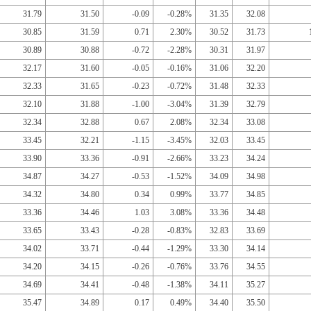
31.79
31.50
-0.09
-0.28%
31.35
32.08
30.85
31.59
0.71
2.30%
30.52
31.73
30.89
30.88
-0.72
-2.28%
30.31
31.97
32.17
31.60
-0.05
-0.16%
31.06
32.20
32.33
31.65
-0.23
-0.72%
31.48
32.33
32.10
31.88
-1.00
-3.04%
31.39
32.79
32.34
32.88
0.67
2.08%
32.34
33.08
33.45
32.21
-1.15
-3.45%
32.03
33.45
33.90
33.36
-0.91
-2.66%
33.23
34.24
34.87
34.27
-0.53
-1.52%
34.09
34.98
34.32
34.80
0.34
0.99%
33.77
34.85
33.36
34.46
1.03
3.08%
33.36
34.48
33.65
33.43
-0.28
-0.83%
32.83
33.69
34.02
33.71
-0.44
-1.29%
33.30
34.14
34.20
34.15
-0.26
-0.76%
33.76
34.55
34.69
34.41
-0.48
-1.38%
34.11
35.27
35.47
34.89
0.17
0.49%
34.40
35.50