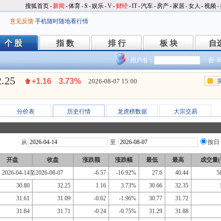
搜狐首页
-
新闻
-
体育
-
S
-
娱乐
-
V
-
财经
-
IT
-
汽车
-
房产
-
家居
-
女人
-
视频
-
意见反馈
手机随时随地看行情
个 股
指 数
排 行
板 块
自
个 股
指 数
排 行
板 块
自
用户名：
密 
2.25
+1.16
3.73%
2026-08-07 15:00
分价表
历史行情
龙虎榜数据
大宗交易
从
至
按日
开盘
收盘
涨跌额
涨跌幅
最低
最高
成交量(
2026-04-14至2026-08-07
-6.57
-16.92%
27.6
40.44
5
30.80
32.25
1.16
3.73%
30.66
32.35
31.61
31.09
-0.62
-1.96%
30.77
31.72
31.84
31.71
-0.24
-0.75%
31.29
31.88