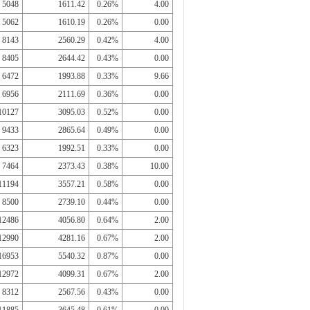
5048
1611.42
0.26%
4.00
5062
1610.19
0.26%
0.00
8143
2560.29
0.42%
4.00
8405
2644.42
0.43%
0.00
6472
1993.88
0.33%
9.66
6956
2111.69
0.36%
0.00
10127
3095.03
0.52%
0.00
9433
2865.64
0.49%
0.00
6323
1992.51
0.33%
0.00
7464
2373.43
0.38%
10.00
11194
3557.21
0.58%
0.00
8500
2739.10
0.44%
0.00
12486
4056.80
0.64%
2.00
12990
4281.16
0.67%
2.00
16953
5540.32
0.87%
0.00
12972
4099.31
0.67%
2.00
8312
2567.56
0.43%
0.00