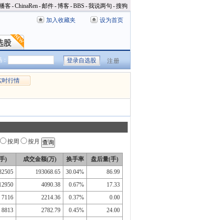
播客
-
ChinaRen
-
邮件
-
博客
-
BBS
-
我说两句
-
搜狗
加入收藏夹
设为首页
选股
选股
码：
注册
实时行情
按周
按月
手)
成交金额(万)
换手率
盘后量(手)
82505
193068.65
30.04%
86.99
12950
4090.38
0.67%
17.33
7116
2214.36
0.37%
0.00
8813
2782.79
0.45%
24.00