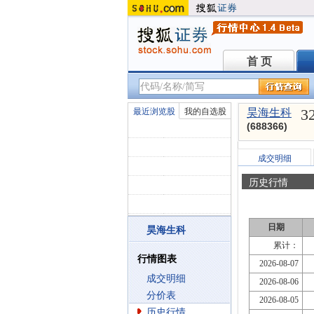
首 页
首 页
3
最近浏览股
我的自选股
昊海生科
(688366)
成交明细
历史行情
日期
昊海生科
累计：
行情图表
2026-08-07
成交明细
2026-08-06
分价表
2026-08-05
历史行情