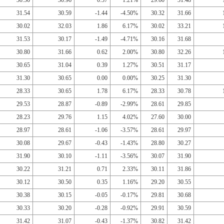
30.50
30.96
0.37
1.21%
29.60
31.48
31.54
30.59
-1.44
-4.50%
30.32
31.66
30.02
32.03
1.86
6.17%
30.02
33.21
31.53
30.17
-1.49
-4.71%
30.16
31.68
30.80
31.66
0.62
2.00%
30.80
32.26
30.65
31.04
0.39
1.27%
30.51
31.17
31.30
30.65
0.00
0.00%
30.25
31.30
28.33
30.65
1.78
6.17%
28.33
30.78
29.53
28.87
-0.89
-2.99%
28.61
29.85
28.23
29.76
1.15
4.02%
27.60
30.00
28.97
28.61
-1.06
-3.57%
28.61
29.97
30.08
29.67
-0.43
-1.43%
28.80
30.27
31.90
30.10
-1.11
-3.56%
30.07
31.90
30.22
31.21
0.71
2.33%
30.11
31.86
30.12
30.50
0.35
1.16%
29.20
30.55
30.38
30.15
-0.05
-0.17%
29.81
30.68
30.33
30.20
-0.28
-0.92%
29.91
30.59
31.42
31.07
-0.43
-1.37%
30.82
31.42