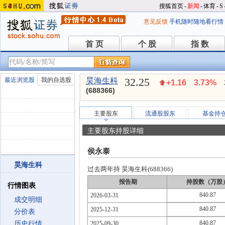
搜狐首页
-
新闻
-
体育
-
S
意见反馈
手机随时随地看行情
首 页
个 股
指 数
首 页
个 股
指 数
32.25
最近浏览股
我的自选股
昊海生科
+1.16
3.73%
(688366)
主要股东
流通股股东
基金持
主要股东持股详细
侯永泰
昊海生科
过去两年持 昊海生科(688366)
报告期
持股数（万股
行情图表
840.87
2026-03-31
成交明细
840.87
2025-12-31
分价表
840.87
历史行情
2025-09-30