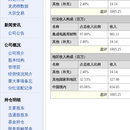
其他（补充）
2.40%
24.14
龙虎榜数据
总计
1005.25
大宗交易
行业收入构成（百万）
新闻资讯
名称
占总收入比例
收入
公司公告
集成电路用材料
97.60%
981.11
其他（补充）
2.40%
24.14
公司概况
总计
1005.25
公司简介
地区收入构成（百万）
股本结构
名称
占总收入比例
收入
管理层
其他（补充）
2.40%
24.14
经营情况简介
其他国家和地区
32.53%
327.06
重大事项备忘
中国境内
65.06%
654.05
分红送配记录
总计
1005.25
持仓明细
主要股东
流通股股东
基金持仓
限售股解禁表