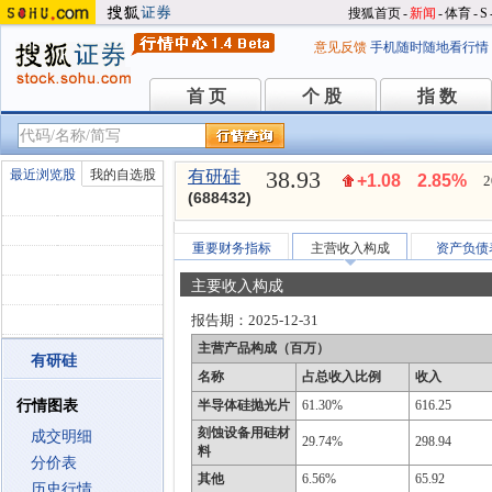
搜狐首页
-
新闻
-
体育
-
S
意见反馈
手机随时随地看行情
首 页
个 股
指 数
首 页
个 股
指 数
38.93
最近浏览股
我的自选股
有研硅
+1.08
2.85%
2
(688432)
重要财务指标
主营收入构成
资产负债
主要收入构成
报告期：
2025-12-31
主营产品构成（百万）
有研硅
名称
占总收入比例
收入
行情图表
半导体硅抛光片
61.30%
616.25
刻蚀设备用硅材
成交明细
29.74%
298.94
料
分价表
其他
6.56%
65.92
历史行情