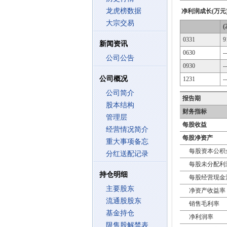
龙虎榜数据
净利润成长(万元
大宗交易
(
0331
9
新闻资讯
0630
--
公司公告
0930
--
公司概况
1231
--
公司简介
报告期
股本结构
财务指标
管理层
每股收益
经营情况简介
每股净资产
重大事项备忘
每股资本公积
分红送配记录
每股未分配利
持仓明细
每股经营现金
主要股东
净资产收益率
流通股股东
销售毛利率
基金持仓
净利润率
限售股解禁表