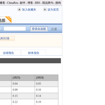
播客
-
ChinaRen
-
邮件
-
博客
-
BBS
-
我说两句
-
搜狗
加入收藏夹
设为首页
选股
选股
码：
注册
实时行情
业绩预告
财务报告
(2025)
(2024)
0.04
0.05
0.09
0.10
0.15
0.14
0.22
0.19