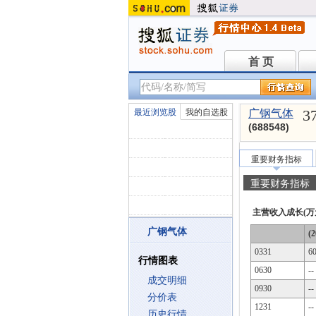
首 页
首 页
3
最近浏览股
我的自选股
广钢气体
(688548)
重要财务指标
重要财务指标
主营收入成长(万
广钢气体
(2
0331
6
行情图表
0630
--
成交明细
0930
--
分价表
1231
--
历史行情