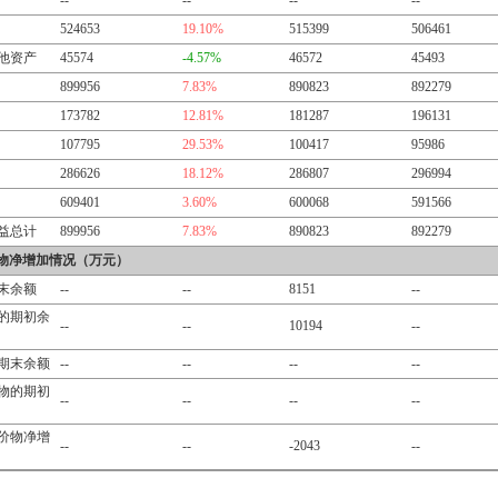
--
--
--
--
524653
19.10%
515399
506461
他资产
45574
-4.57%
46572
45493
899956
7.83%
890823
892279
173782
12.81%
181287
196131
107795
29.53%
100417
95986
286626
18.12%
286807
296994
609401
3.60%
600068
591566
益总计
899956
7.83%
890823
892279
物净增加情况（万元）
末余额
--
--
8151
--
的期初余
--
--
10194
--
期末余额
--
--
--
--
物的期初
--
--
--
--
价物净增
--
--
-2043
--