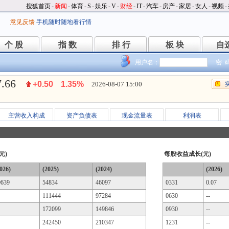
搜狐首页
-
新闻
-
体育
-
S
-
娱乐
-
V
-
财经
-
IT
-
汽车
-
房产
-
家居
-
女人
-
视频
-
意见反馈
手机随时随地看行情
个 股
指 数
排 行
板 块
自
个 股
指 数
排 行
板 块
自
用户名：
密 
7.66
+0.50
1.35%
2026-08-07 15:00
主营收入构成
资产负债表
现金流量表
利润表
元)
每股收益成长(元)
026)
(2025)
(2024)
(2026)
0639
54834
46097
0331
0.07
111444
97284
0630
--
172099
149846
0930
--
242450
210347
1231
--