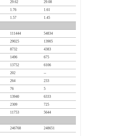
29.62
29.08
1.76
1.61
1.57
1.45
111444
54834
29025
13905
8732
4383
1496
675
13752
6106
202
--
264
233
76
5
13940
6333
2309
725
11753
5644
246768
248651