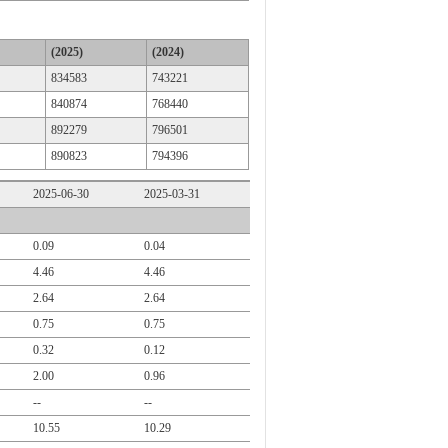
(2025)
(2024)
834583
743221
840874
768440
892279
796501
890823
794396
2025-06-30
2025-03-31
0.09
0.04
4.46
4.46
2.64
2.64
0.75
0.75
0.32
0.12
2.00
0.96
--
--
10.55
10.29