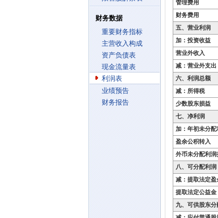
管理费用
财务费用
财务数据
五、营业利润
重要财务指标
加：投资收益
主营收入构成
营业外收入
资产负债表
减：营业外支出
现金流量表
利润表
六、利润总额
业绩预告
减：所得税
财务报告
少数股东损益
七、净利润
加：年初未分配
盈余公积转入
外币未分配利润
八、可分配利润
减：提取法定盈
提取法定公益金
九、可供股东分
减：应付普通股