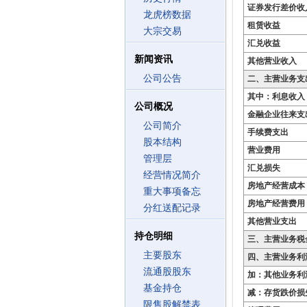
证券发行差价收
龙虎榜数据
租赁收益
大宗交易
汇兑收益
新闻资讯
其他营业收入
公司公告
二、主营业务支
其中：利息收入
公司概况
金融企业往来支
公司简介
手续费支出
股本结构
营业费用
管理层
汇兑损失
经营情况简介
房地产经营成本
重大事项备忘
房地产经营费用
分红送配记录
其他营业支出
持仓明细
三、主营业务税
主要股东
四、主营业务利
流通股股东
加：其他业务利
基金持仓
减：存货跌价损
限售股解禁表