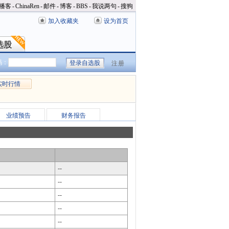
播客
-
ChinaRen
-
邮件
-
博客
-
BBS
-
我说两句
-
搜狗
加入收藏夹
设为首页
选股
选股
码：
注册
实时行情
业绩预告
财务报告
--
--
--
--
--