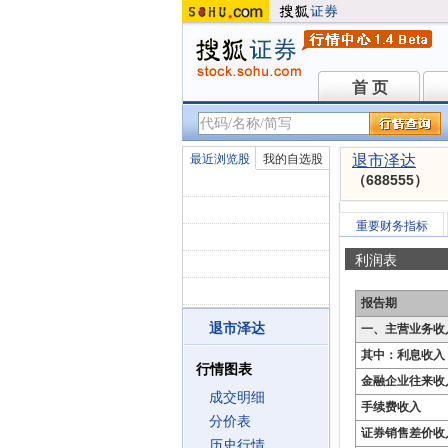
首 页
首 页
最近浏览股
我的自选股
退市泽达
（688555）
重要财务指标
利润表
报告期
退市泽达
一、主营业务收
其中：利息收入
行情图表
金融企业往来收
成交明细
手续费收入
分价表
证券销售差价收
历史行情