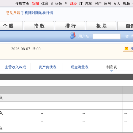
搜狐首页
-
新闻
-
体育
-
S
-
娱乐
-
V
-
财经
-
IT
-
汽车
-
房产
-
家居
-
女人
-
视频
-
意见反馈
手机随时随地看行情
个 股
指 数
排 行
板 块
自
个 股
指 数
排 行
板 块
自
用户名：
密 
2026-08-07 15:00
主营收入构成
资产负债表
现金流量表
利润表
入
--
--
--
--
--
--
入
--
--
--
--
--
--
入
--
--
--