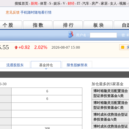
搜狐首页
-
新闻
-
体育
-
S
-
娱乐
-
V
-
财经
-
IT
-
汽车
-
房产
-
家居
-
女人
-
视频
-
意见反馈
手机随时随地看行情
个 股
指 数
排 行
板 块
自
个 股
指 数
排 行
板 块
自
用户名：
密 
6.55
+0.92
2.02%
2026-08-07 15:00
流通股股东
基金持仓
限售股解禁表
-30
加仓最多的5家基金
博时裕隆灵活配置混合
6
型证券投资基金A类
6
博时裕隆灵活配置混合
型证券投资基金C类
博时成长优势混合型证
券投资基金A类
博时成长优势混合型证
308