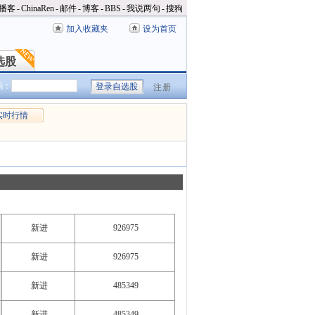
播客
-
ChinaRen
-
邮件
-
博客
-
BBS
-
我说两句
-
搜狗
加入收藏夹
设为首页
选股
选股
码：
注册
实时行情
新进
926975
新进
926975
新进
485349
新进
485349