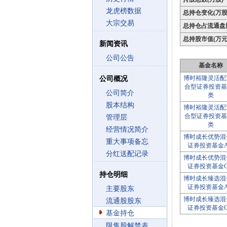
龙虎榜数据
总持仓变化(万股
大宗交易
总持仓占流通盘
总持股市值(万元
新闻资讯
公司公告
基金名称
博时裕隆灵活配
公司概况
合型证券投资基
公司简介
类
股本结构
博时裕隆灵活配
合型证券投资基
管理层
类
经营情况简介
博时成长优势混
重大事项备忘
证券投资基金
分红送配记录
博时成长优势混
证券投资基金
持仓明细
博时成长臻选混
证券投资基金
主要股东
博时成长臻选混
流通股股东
证券投资基金
基金持仓
限售股解禁表