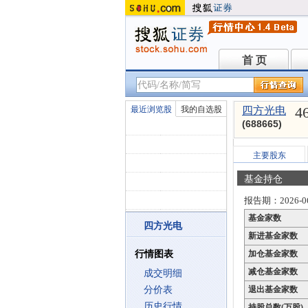
首 页
首 页
4
最近浏览股
我的自选股
四方光电
(688665)
主要股东
基金持仓
报告期：2026-06
基金家数
四方光电
新进基金家数
行情图表
加仓基金家数
减仓基金家数
成交明细
分价表
退出基金家数
历史行情
持股总数(万股)