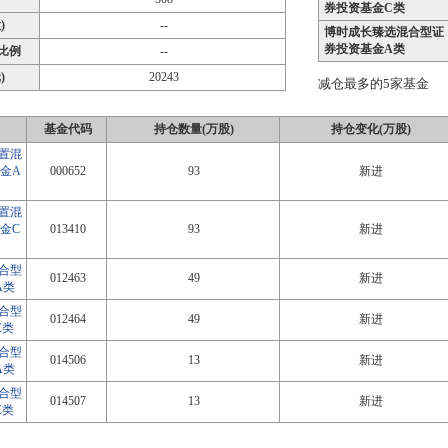
券投资基金C类
)
--
博时成长臻选混合型证
券投资基金A类
比例
--
)
20243
减仓最多的5家基金
基金代码
持仓数量(万股)
持仓变化(万股)
置混
金A
000652
93
新进
置混
金C
013410
93
新进
合型
012463
49
新进
A类
合型
012464
49
新进
C类
合型
014506
13
新进
A类
合型
014507
13
新进
C类