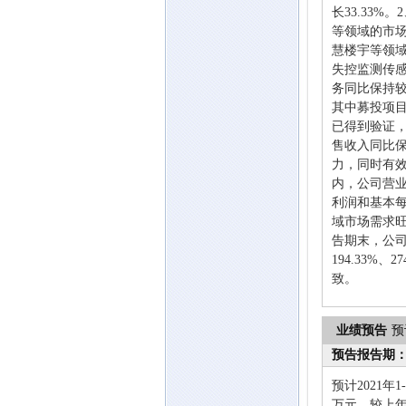
长33.33
等领域的市
慧楼宇等领
失控监测传
务同比保持
其中募投项
已得到验证
售收入同比
力，同时有效
内，公司营
利润和基本每股
域市场需求
告期末，公
194.33%
致。
业绩预告
预
预告报告期
预计2021年
万元，较上年