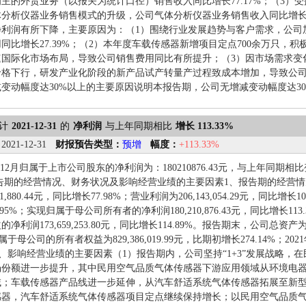
主的外贸业务（以报关为统计口径）销售收入同比增长77.17%；（3）
分析仪器业务销售模式的升级，公司气体分析仪器业务销售收入同比增长10
净利润有所下降，主要原因为：（1）围绕行业发展趋势与客户需求，公司
同比增长27.39%；（2）本年度车载传感器新增项目定点700余万只，
速国际化市场布局，导致公司销售费用同比有所提升；（3）因市场需求变
价格下行，研发产业化阶段的新产品试产转量产过程致成本增加，导致公
变动幅度达30%以上的主要原因说明本报告期，公司无增减变动幅度达3
计
2021-12-31
的
净利润
与上年同期相比
增长 113.33%
：
2021-12-31
财报预告类型：
预增
幅度：
+113.33%
1-12月归属于上市公司股东的净利润为：180210876.43元，与上年同期相
报告期的经营情况、财务状况及影响经营业绩的主要因素1、报告期的经营
11,880.44元，同比增长77.98%；营业利润为206,143,054.29元，同比增长10
.95%；实现归属于母公司所有者的净利润180,210,876.43元，同比增长
利润173,659,253.80元，同比增长114.89%。报告期末，公司总资产为1,0
归属于母公司的所有者权益为829,386,019.99元，比期初增长274.14%；2021
%。2、影响经营业绩的主要因素（1）报告期内，公司坚持“1+3”发展战略
场份额进一步提升，其中民用空气品质气体传感器下游应用领域从环境电
域；车载传感器产品线进一步延伸，从汽车舒适系统气体传感器拓展至新
感器，汽车舒适系统气体传感器项目定点继续保持增长；以民用空气品质