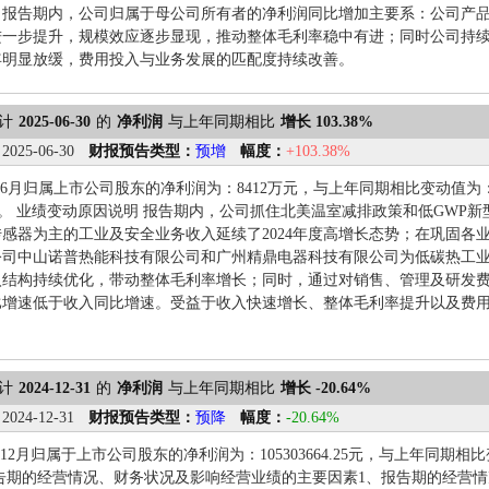
。报告期内，公司归属于母公司所有者的净利润同比增加主要系：公司产
进一步提升，规模效应逐步显现，推动整体毛利率稳中有进；同时公司持
年明显放缓，费用投入与业务发展的匹配度持续改善。
计
2025-06-30
的
净利润
与上年同期相比
增长 103.38%
：
2025-06-30
财报预告类型：
预增
幅度：
+103.38%
年1-6月归属上市公司股东的净利润为：8412万元，与上年同期相比变动值为
38%。 业绩变动原因说明 报告期内，公司抓住北美温室减排政策和低GW
感器为主的工业及安全业务收入延续了2024年度高增长态势；在巩固各业
公司中山诺普热能科技有限公司和广州精鼎电器科技有限公司为低碳热工
入结构持续优化，带动整体毛利率增长；同时，通过对销售、管理及研发
比增速低于收入同比增速。受益于收入快速增长、整体毛利率提升以及费
计
2024-12-31
的
净利润
与上年同期相比
增长 -20.64%
：
2024-12-31
财报预告类型：
预降
幅度：
-20.64%
1-12月归属于上市公司股东的净利润为：105303664.25元，与上年同期相
报告期的经营情况、财务状况及影响经营业绩的主要因素1、报告期的经营