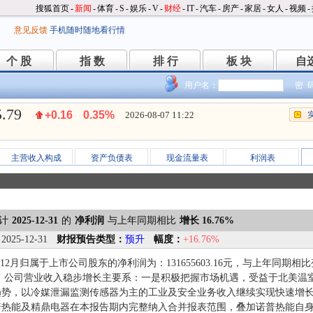
搜狐首页
-
新闻
-
体育
-
S
-
娱乐
-
V
-
财经
-
IT
-
汽车
-
房产
-
家居
-
女人
-
视频
-
意见反馈
手机随时随地看行情
个 股
指 数
排 行
板 块
自
个 股
指 数
排 行
板 块
自
用户名：
密 
5.79
+0.16
0.35%
2026-08-07 11:22
主营收入构成
资产负债表
现金流量表
利润表
计
2025-12-31
的
净利润
与上年同期相比
增长 16.76%
：
2025-12-31
财报预告类型：
预升
幅度：
+16.76%
1-12月归属于上市公司股东的净利润为：131655603.16元，与上年同期相
，公司营业收入稳步增长主要系：一是积极把握市场机遇，受益于北美温
势，以冷媒泄漏监测传感器为主的工业及安全业务收入继续实现快速增长；
普热能及精鼎电器在本报告期内完整纳入合并报表范围，叠加诺普热能自