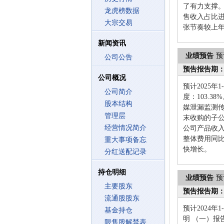
了有力支撑
龙虎榜数据
售收入占比
大宗交易
张节奏较上
新闻资讯
业绩预告
预
公司公告
预告报告期
公司概况
预计2025
公司简介
度：103.
股本结构
媒泄漏监测传
管理层
末收购的子
经营情况简介
公司产品收
整体费用同
重大事项备忘
快增长。
分红送配记录
持仓明细
业绩预告
预
主要股东
预告报告期
流通股股东
预计2024年
基金持仓
明 （一）
限售股解禁表