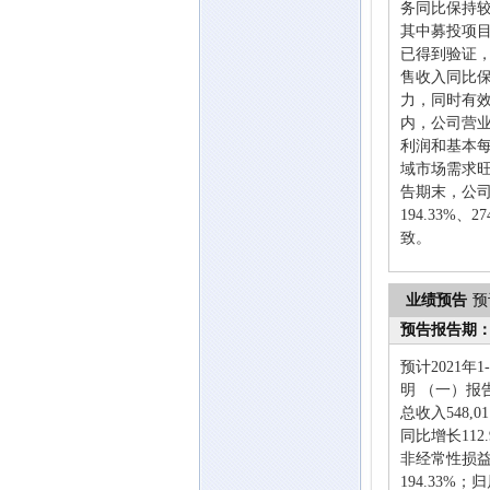
务同比保持
其中募投项
已得到验证
售收入同比
力，同时有效
内，公司营
利润和基本每股
域市场需求
告期末，公
194.33%
致。
业绩预告
预
预告报告期
预计2021年
明 （一）
总收入548,0
同比增长112
非经常性损益的净
194.33%；