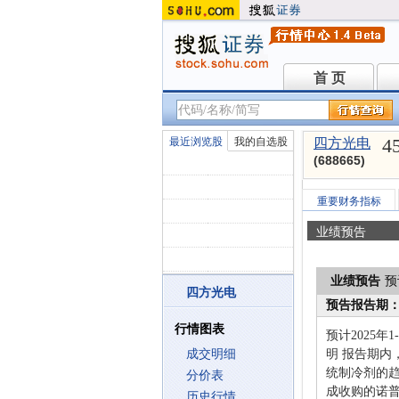
首 页
首 页
4
最近浏览股
我的自选股
四方光电
(688665)
重要财务指标
业绩预告
业绩预告
预
四方光电
预告报告期
行情图表
预计2025年
成交明细
明 报告期内
统制冷剂的趋
分价表
成收购的诺
历史行情