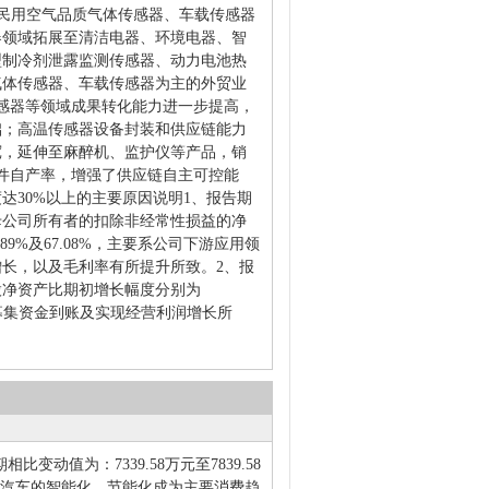
，在民用空气品质气体传感器、车载传感器
器领域拓展至清洁电器、环境电器、智
型制冷剂泄露监测传感器、动力电池热
气体传感器、车载传感器为主的外贸业
感器等领域成果转化能力进一步提高，
础；高温传感器设备封装和供应链能力
宽，延伸至麻醉机、监护仪等产品，销
件自产率，增强了供应链自主可控能
30%以上的主要原因说明1、报告期
母公司所有者的扣除非经常性损益的净
4.89%及67.08%，主要系公司下游应用领
长，以及毛利率有所提升所致。2、报
股净资产比期初增长幅度分别为
次公开募集资金到账及实现经营利润增长所
比变动值为：7339.58万元至7839.58
家电、汽车的智能化、节能化成为主要消费趋