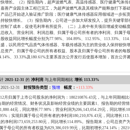
较快增长。（2）报告期内，超声波燃气表、高温传感器、医疗健康气体传
目嘉善产业园主体工程已完工，为超声波燃气表及其模块产能释放打下基
，产品已开始进入验证推广阶段；医疗健康气体传感器应用领域进一步拓
保持较快增长。（3）报告期内，公司进一步加大研发投入，提升关键零部
控制了成本，促使毛利率有所提升。（二）上表中有关项目增减变动幅度达
业总收入、营业利润、利润总额、归属于母公司所有者的净利润、归属于
收益同比增长幅度分别为77.98%、104.89%、112.95%、113.33%、11
旺盛，以民用空气品质气体传感器、车载传感器为主的营业收入保持较快增
司总资产、归属于母公司的所有者权益、股本及归属于母公司所有者的每
、274.14%、33.33%及180.61%主要系首次公开发行后使股本增加，首
计
2021-12-31
的
净利润
与上年同期相比
增长 113.33%
：
2021-12-31
财报预告类型：
预增
幅度：
+113.33%
1-12月归属于上市公司股东的净利润为：180210876.43元，与上年同期相
报告期的经营情况、财务状况及影响经营业绩的主要因素1、报告期的经营
11,880.44元，同比增长77.98%；营业利润为206,143,054.29元，同比增长10
.95%；实现归属于母公司所有者的净利润180,210,876.43元，同比增长
利润173,659,253.80元，同比增长114.89%。报告期末，公司总资产为1,0
归属于母公司的所有者权益为829,386,019.99元，比期初增长274.14%；2021