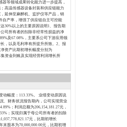
感器等领域成果转化能力进一步提高，
础；高温传感器设备封装和供应链能力
宽，延伸至麻醉机、监护仪等产品，销
件自产率，增强了供应链自主可控能
30%以上的主要原因说明1、报告期
母公司所有者的扣除非经常性损益的净
4.89%及67.08%，主要系公司下游应用领
长，以及毛利率有所提升所致。2、报
股净资产比期初增长幅度分别为
次公开募集资金到账及实现经营利润增长所
比变动幅度：113.33%。 业绩变动原因说
情况、财务状况报告期内，公司实现营业
4.89%；利润总额为206,154,181.27元，
113.33%；实现归属于母公司所有者的扣除
37,778,821.17元，比期初增长
年末股本为70,000,000.00元，比期初增