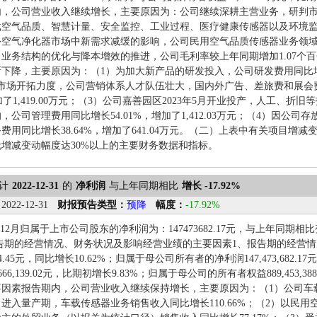
内，公司营业收入继续增长，主要原因为：公司继续深耕主营业务，研判
载空气品质、智慧计量、安全监控、工业过程、医疗健康传感器以及环境
外空气净化器市场中新需求减缓的影响，公司民用空气品质传感器业务领
业务结构的优化与降本增效的推进，公司毛利率较上年同期增加1.07个
下降，主要原因为：（1）为加大新产品的研发投入，公司研发费用同比增长45.
大市场开拓力度，公司营销体系人才队伍壮大，国内外广告、差旅费和展会
，增加了1,419.00万元；（3）公司嘉善园区2023年5月开业投产，人工
，公司管理费用同比增长54.01%，增加了1,412.03万元；（4）因公
费用同比增长38.64%，增加了641.04万元。（二）上表中有关项目增
增减变动幅度达30%以上的主要财务数据和指标。
计
2022-12-31
的
净利润
与上年同期相比
增长 -17.92%
：
2022-12-31
财报预告类型：
预降
幅度：
-17.92%
1-12月归属于上市公司股东的净利润为：147473682.17元，与上年同期相
报告期的经营情况、财务状况及影响经营业绩的主要因素1、报告期的经营
,664.45元，同比增长10.62%；归属于母公司所有者的净利润147,473,682
,666,139.02元，比期初增长9.83%；归属于母公司的所有者权益889,453,
要因素报告期内，公司营业收入继续保持增长，主要原因为：（1）公司车
进入量产期，车载传感器业务销售收入同比增长110.66%；（2）以民