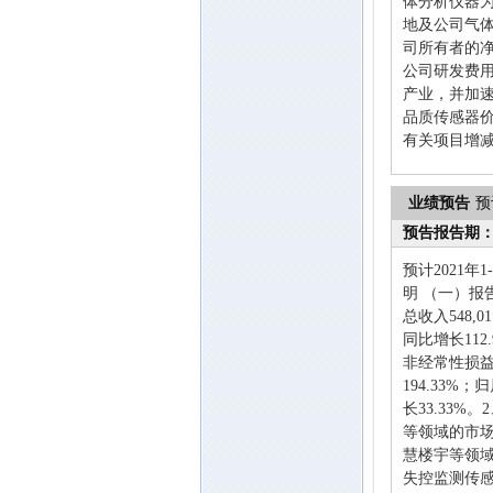
体分析仪器为
地及公司气体
司所有者的
公司研发费用
产业，并加
品质传感器
有关项目增减
业绩预告
预
预告报告期
预计2021年
明 （一）
总收入548,0
同比增长112
非经常性损益的净
194.33%；
长33.33
等领域的市
慧楼宇等领
失控监测传