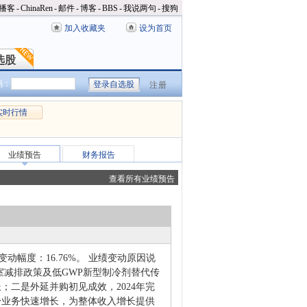
播客
-
ChinaRen
-
邮件
-
博客
-
BBS
-
我说两句
-
搜狗
加入收藏夹
设为首页
选股
选股
码：
注册
实时行情
业绩预告
财务报告
查看所有业绩预告
比变动幅度：16.76%。 业绩变动原因说
室减排政策及低GWP新型制冷剂替代传
二是外延并购初见成效，2024年完
身业务快速增长，为整体收入增长提供