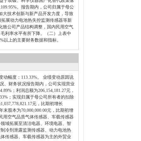
受益于双碳、科学仪器国产化替代政策落
9.95%。报告期内，公司归属于母公
加大技术创新与新产品开发力度，导致
积极拓展动力电池热失控监测传感器等新
化致公司产品结构调整，国内民用空气
司毛利率水平有所下降。（二）上表中
0%以上的主要财务数据和指标。
比变动幅度：113.33%。 业绩变动原因说
情况、财务状况报告期内，公司实现营业
4.89%；利润总额为206,154,181.27元，
113.33%；实现归属于母公司所有者的扣除
37,778,821.17元，比期初增长
年末股本为70,000,000.00元，比期初增
，在民用空气品质气体传感器、车载传感器
器领域拓展至清洁电器、环境电器、智
型制冷剂泄露监测传感器、动力电池热
气体传感器、车载传感器为主的外贸业