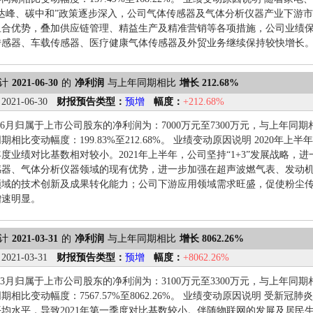
碳达峰、碳中和”政策逐步深入，公司气体传感器及气体分析仪器产业下游
组合优势，叠加供应链管理、精益生产及精准营销等各项措施，公司业绩
传感器、车载传感器、医疗健康气体传感器及外贸业务继续保持较快增长
计
2021-06-30
的
净利润
与上年同期相比
增长 212.68%
：
2021-06-30
财报预告类型：
预增
幅度：
+212.68%
1-6月归属于上市公司股东的净利润为：7000万元至7300万元，与上年同期相比变
期相比变动幅度：199.83%至212.68%。 业绩变动原因说明 2020
半年度业绩对比基数相对较小。2021年上半年，公司坚持“1+3”发展战略
器、气体分析仪器领域的现有优势，进一步加强在超声波燃气表、发动机排
领域的技术创新及成果转化能力；公司下游应用领域需求旺盛，促使粉尘传
增速明显。
计
2021-03-31
的
净利润
与上年同期相比
增长 8062.26%
：
2021-03-31
财报预告类型：
预增
幅度：
+8062.26%
1-3月归属于上市公司股东的净利润为：3100万元至3300万元，与上年同期相比变
相比变动幅度：7567.57%至8062.26%。 业绩变动原因说明 受新冠
均水平，导致2021年第一季度对比基数较小。伴随物联网的发展及居民