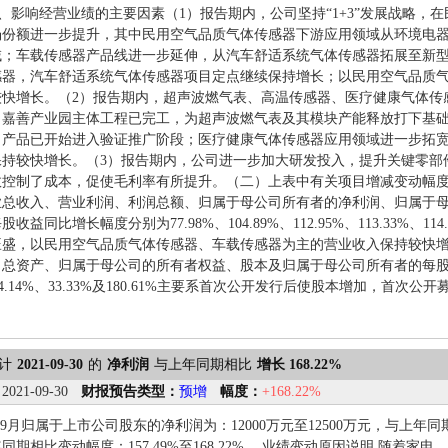
%。2、影响经营业绩的主要因素（1）报告期内，公司坚持“1+3”发展战略
场份额进一步提升，其中民用空气品质气体传感器下游应用领域从环境电
域；车载传感器产品线进一步延伸，从汽车舒适系统气体传感器拓展至新
感器，汽车舒适系统气体传感器项目定点继续保持增长；以民用空气品质
较快增长。（2）报告期内，超声波燃气表、高温传感器、医疗健康气体传
目嘉善产业园主体工程已完工，为超声波燃气表及其模块产能释放打下基
，产品已开始进入验证推广阶段；医疗健康气体传感器应用领域进一步拓
保持较快增长。（3）报告期内，公司进一步加大研发投入，提升关键零部
控制了成本，促使毛利率有所提升。（二）上表中有关项目增减变动幅度达
业总收入、营业利润、利润总额、归属于母公司所有者的净利润、归属于
收益同比增长幅度分别为77.98%、104.89%、112.95%、113.33%、11
旺盛，以民用空气品质气体传感器、车载传感器为主的营业收入保持较快增
司总资产、归属于母公司的所有者权益、股本及归属于母公司所有者的每
、274.14%、33.33%及180.61%主要系首次公开发行后使股本增加，首
计
2021-09-30
的
净利润
与上年同期相比
增长 168.22%
：
2021-09-30
财报预告类型：
预增
幅度：
+168.22%
1-9月归属于上市公司股东的净利润为：12000万元至12500万元，与上年同期相
同期相比变动幅度：157.49%至168.22%。 业绩变动原因说明 随着