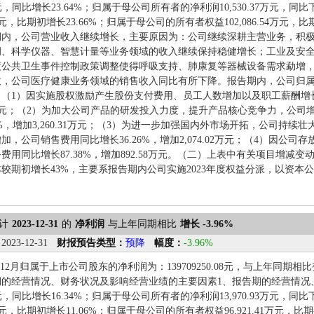
49万元，同比增长23.64%；归属于母公司所有者的净利润10,530.37万元，
.72万元，比期初增长23.66%；归属于母公司的所有者权益102,086.54万元
期内，公司营业收入继续增长，主要原因为：公司继续深耕主营业务，积
调、科学仪器、智慧计量等业务领域的收入继续保持稳健增长；工业及安
季度公共卫生事件控制政策调整使得呼吸支持、肺康复等器械设备需求勐增，
致，公司医疗健康业务领域的销售收入同比有所下降。报告期内，公司归
（1）因实施股权激励产生股份支付费用、员工人数增加以及职工薪酬增长，
.49万元；（2）为加大公司产品的研发投入力度，提升产品核心竞争力，公
64%，增加3,260.31万元；（3）为进一步加强国内外市场开拓，公司持
加，公司销售费用同比增长36.26%，增加2,074.02万元；（4）因公
费用同比增长87.38%，增加892.58万元。（二）上表中有关项目增减
较期初增长43%，主要系报告期内公司实施2023年度权益分派，以资本公积
计
2023-12-31
的
净利润
与上年同期相比
增长 -3.96%
：
2023-12-31
财报预告类型：
预降
幅度：
-3.96%
1-12月归属于上市公司股东的净利润为：139709250.08元，与上年同期相
期的经营情况、财务状况及影响经营业绩的主要因素1、报告期的经营情况
12万元，同比增长16.34%；归属于母公司所有者的净利润13,970.93万元，
.20万元，比期初增长11.06%；归属于母公司的所有者权益96,921.41万元