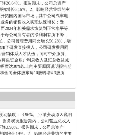
同比下降20.64%。报告期末，公司总资产
，比期初增长6.16%。2、影响经营业绩的主
极开拓国内国际市场，其中公司汽车电
全业务的销售收入实现快速增长；受
而2024年相关需求恢复到正常水平等
属于母公司所有者的净利润有所下降，
公司管理费用同比增长56.28%，增
司增加了研发直接投入，公司研发费用同
续壮大营销体系人才队伍，同时中介服务、
司存放募集资金账户利息收入及汇兑收益减
变动幅度达30%以上的主要原因说明报告期
金向全体股东每10股转增4.3股所
比变动幅度：-3.96%。 业绩变动原因说明
、财务状况报告期内，公司营业总收入
同比下降3.96%。报告期末，公司总资产
，比期初增长9.19%。2、影响经营业绩的主要