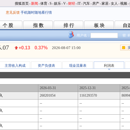
搜狐首页
-
新闻
-
体育
-
S
-
娱乐
-
V
-
财经
-
IT
-
汽车
-
房产
-
家居
-
女人
-
视频
-
意见反馈
手机随时随地看行情
个 股
指 数
排 行
板 块
自
个 股
指 数
排 行
板 块
自
用户名：
密 
5.07
+0.13
0.37%
2026-08-07 15:00
主营收入构成
资产负债表
现金流量表
利润表
2026-03-31
2025-12-31
2025-
入
260201054
1161293570
8699
--
--
--
入
--
--
--
--
--
--
入
--
--
--