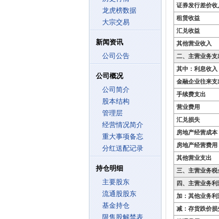
证券发行差价收
龙虎榜数据
租赁收益
大宗交易
汇兑收益
新闻资讯
其他营业收入
公司公告
二、主营业务支
其中：利息收入
公司概况
金融企业往来支
公司简介
手续费支出
股本结构
营业费用
管理层
汇兑损失
经营情况简介
房地产经营成本
重大事项备忘
房地产经营费用
分红送配记录
其他营业支出
持仓明细
三、主营业务税
主要股东
四、主营业务利
流通股股东
加：其他业务利
基金持仓
减：存货跌价损
限售股解禁表