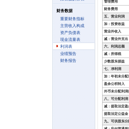
管理费用
财务费用
财务数据
五、营业利润
重要财务指标
加：投资收益
主营收入构成
营业外收入
资产负债表
减：营业外支出
现金流量表
利润表
六、利润总额
业绩预告
减：所得税
财务报告
少数股东损益
七、净利润
加：年初未分配
盈余公积转入
外币未分配利润
八、可分配利润
减：提取法定盈
提取法定公益金
九、可供股东分
减：应付普通股