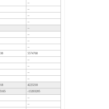
--
--
--
--
--
--
--
--
038
5574768
--
--
--
--
918
4223218
5165
-13203205
--
--