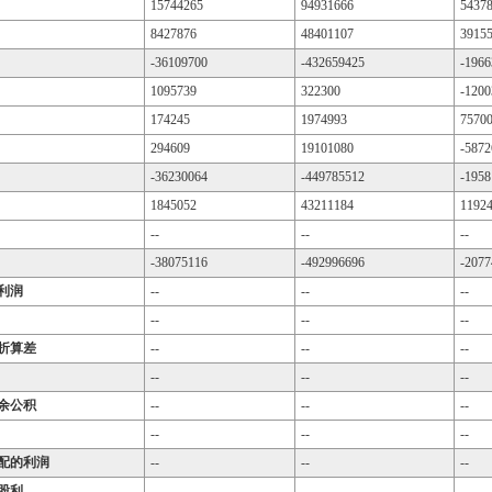
15744265
94931666
5437
8427876
48401107
3915
-36109700
-432659425
-1966
1095739
322300
-1200
174245
1974993
7570
294609
19101080
-5872
-36230064
-449785512
-1958
1845052
43211184
1192
--
--
--
-38075116
-492996696
-2077
利润
--
--
--
--
--
--
折算差
--
--
--
--
--
--
余公积
--
--
--
--
--
--
配的利润
--
--
--
股利
--
--
--