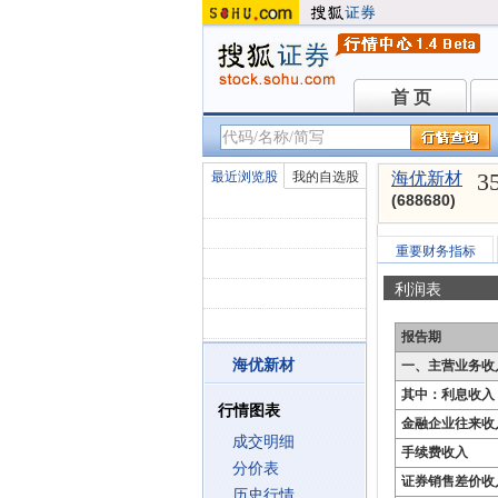
首 页
首 页
3
最近浏览股
我的自选股
海优新材
(688680)
重要财务指标
利润表
报告期
海优新材
一、主营业务收
其中：利息收入
行情图表
金融企业往来收
成交明细
手续费收入
分价表
证券销售差价收
历史行情