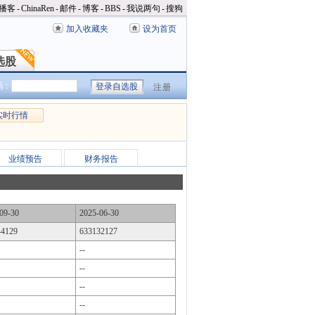
播客
-
ChinaRen
-
邮件
-
博客
-
BBS
-
我说两句
-
搜狗
加入收藏夹
设为首页
选股
选股
码：
注册
实时行情
业绩预告
财务报告
09-30
2025-06-30
44129
633132127
--
--
--
--