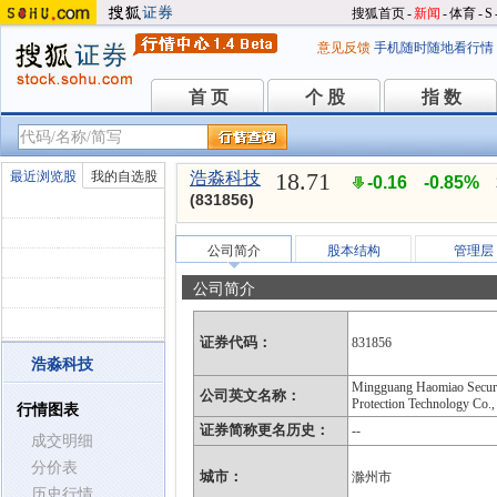
搜狐首页
-
新闻
-
体育
-
S
意见反馈
手机随时随地看行情
首 页
个 股
指 数
首 页
个 股
指 数
18.71
最近浏览股
我的自选股
浩淼科技
-0.16
-0.85%
(831856)
公司简介
股本结构
管理层
公司简介
证券代码：
831856
浩淼科技
Mingguang Haomiao Secur
公司英文名称：
Protection Technology Co.,
行情图表
证券简称更名历史：
--
成交明细
分价表
城市：
滁州市
历史行情