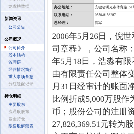
龙虎榜数据
办公地址：
安徽省明光市体育路151
联系电话：
0550-8156287
新闻资讯
总经理：
倪军
公司公告
2006年5月26日，
公司概况
司章程》，公司名称：
公司简介
股本结构
年5月18日，浩淼有
管理层
经营情况简介
由有限责任公司整体变
重大事项备忘
分红送配记录
月31日经审计的账面净资产
持仓明细
比例折成5,000万
主要股东
币；股份公司的注册资
流通股股东
基金持仓
27,826,369.51
限售股解禁表