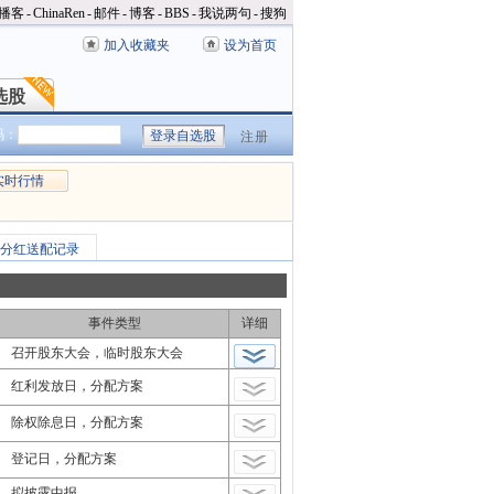
播客
-
ChinaRen
-
邮件
-
博客
-
BBS
-
我说两句
-
搜狗
加入收藏夹
设为首页
选股
选股
码：
注册
实时行情
分红送配记录
事件类型
详细
召开股东大会，临时股东大会
红利发放日，分配方案
除权除息日，分配方案
登记日，分配方案
拟披露中报