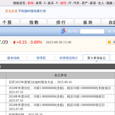
搜狐首页
-
新闻
-
体育
-
S
-
娱乐
-
V
-
财经
-
IT
-
汽车
-
房产
-
家居
-
女人
-
视频
-
意见反馈
手机随时随地看行情
个 股
指 数
排 行
板 块
自
个 股
指 数
排 行
板 块
自
用户名：
密 
7.09
+0.15
0.89%
2025-09-30 15:00
股本结构
管理层
经营情况简介
重大事项备忘
录
备忘事项
召开2025年度第2次临时股东大会 ，2025-09-10
2024年年度分红，10派1.000000000(含税)，税后10派1.000000000红利发放日 ，
2025-07-10
2024年年度分红，10派1.000000000(含税)，税后10派1.000000000除权日 ，
2025-07-10
2024年年度分红，10派1.000000000(含税)，税后10派1.000000000登记日 ，
2025-07-09
拟披露中报 ，2025-08-20