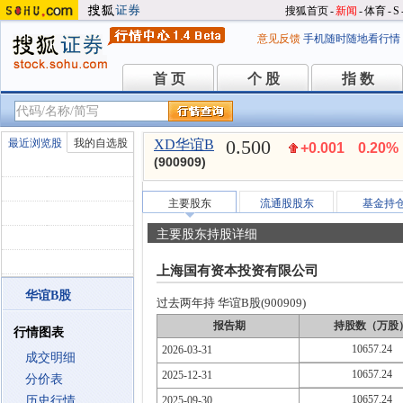
搜狐首页
-
新闻
-
体育
-
S
意见反馈
手机随时随地看行情
首 页
个 股
指 数
首 页
个 股
指 数
0.500
最近浏览股
我的自选股
XD华谊B
+0.001
0.20%
(900909)
主要股东
流通股股东
基金持
主要股东持股详细
上海国有资本投资有限公司
华谊B股
过去两年持 华谊B股(900909)
报告期
持股数（万股
行情图表
10657.24
2026-03-31
成交明细
10657.24
2025-12-31
分价表
10657.24
历史行情
2025-09-30