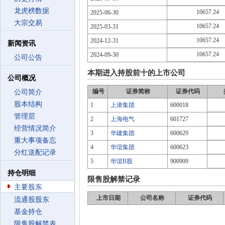
龙虎榜数据
10657.24
2025-06-30
大宗交易
10657.24
2025-03-31
10657.24
2024-12-31
新闻资讯
10657.24
2024-09-30
公司公告
本期进入持股前十的上市公司
公司概况
编号
证券简称
证券代码
公司简介
股本结构
1
上港集团
600018
管理层
2
上海电气
601727
经营情况简介
3
华建集团
600629
重大事项备忘
4
华谊集团
600623
分红送配记录
5
华谊B股
900909
持仓明细
限售股解禁记录
主要股东
上市日期
公司名称
证券代码
流通股股东
基金持仓
限售股解禁表