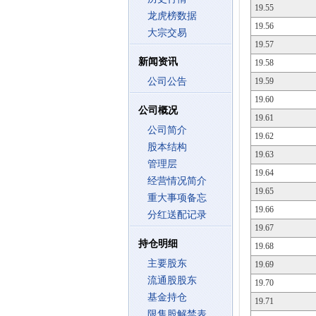
19.55
龙虎榜数据
19.56
大宗交易
19.57
新闻资讯
19.58
公司公告
19.59
19.60
公司概况
19.61
公司简介
19.62
股本结构
19.63
管理层
19.64
经营情况简介
19.65
重大事项备忘
19.66
分红送配记录
19.67
持仓明细
19.68
主要股东
19.69
流通股股东
19.70
基金持仓
19.71
限售股解禁表