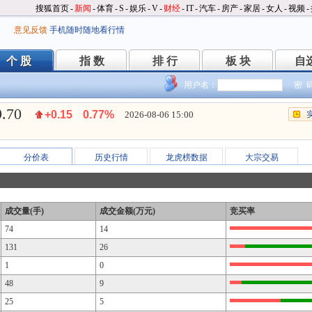
搜狐首页
-
新闻
-
体育
-
S
-
娱乐
-
V
-
财经
-
IT
-
汽车
-
房产
-
家居
-
女人
-
视频
-
意见反馈
手机随时随地看行情
个 股
指 数
排 行
板 块
自
个 股
指 数
排 行
板 块
自
用户名：
密 
9.70
+0.15
0.77%
2026-08-06 15:00
分价表
历史行情
龙虎榜数据
大宗交易
成交量(手)
成交金额(万元)
竞买率
74
14
131
26
1
0
48
9
25
5