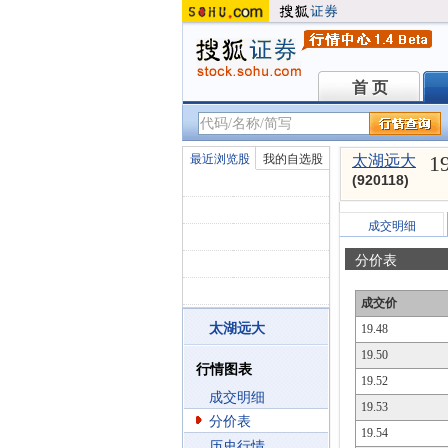
首 页
首 页
1
最近浏览股
我的自选股
太湖远大
(920118)
成交明细
分价表
成交价
太湖远大
19.48
19.50
行情图表
19.52
成交明细
19.53
分价表
19.54
历史行情