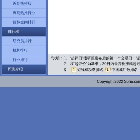
近期热推股
近期热推行业
目标空间排行
排行榜
研究员排行
机构排行
*说明：
1、“起评日”指研报发布后的第一个交易日；
行业排行
2、以“起评价”为基准，20日内最高价涨幅超
评测介绍
1
3、
1
短线成功数排名
中线成功数排名
Copyright 2022 Sohu.c