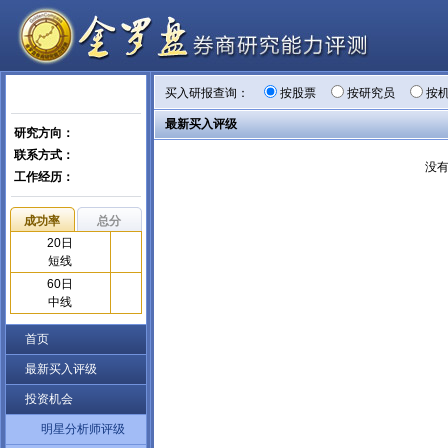
买入研报查询：
按股票
按研究员
按
最新买入评级
研究方向：
联系方式：
没
工作经历：
成功率
总分
20日
短线
60日
中线
首页
最新买入评级
投资机会
明星分析师评级