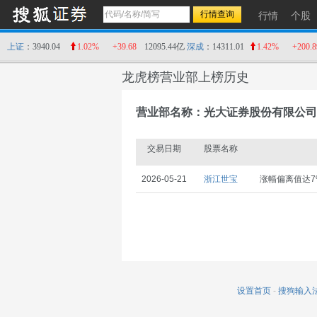
行情
个股
上证
：3940.04
1.02%
+39.68
12095.44亿
深成
：14311.01
1.42%
+200.8
龙虎榜营业部上榜历史
营业部名称：光大证券股份有限公司
交易日期
股票名称
2026-05-21
浙江世宝
涨幅偏离值达7
设置首页
-
搜狗输入