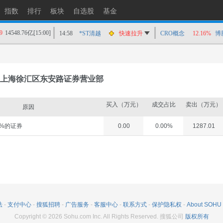
指数
排行
板块
自选股
基金
9
14548.76亿
[15:00]
14:58
*ST清越
快速拉升
CRO概念
12.16%
博
14:56
上工Ｂ股
快速拉升
14:56
爱丽家居
快速拉升
14:56
金凯生科
涨停
上海徐汇区东安路证券营业部
14:56
南亚新材
猛烈打压
14:55
成都先导
跌停
买入（万元）
成交占比
卖出（万元）
原因
14:55
盛达资源
涨停
%的证券
0.00
0.00%
1287.01
14:55
盛达资源
快速拉升
14:54
永安药业
快速拉升
14:53
中农立华
快速拉升
法
-
支付中心
-
搜狐招聘
-
广告服务
-
客服中心
-
联系方式
-
保护隐私权
-
About SOHU
Copyright
©
2026
Sohu.com Inc. All Rights Reserved. 搜狐公司
版权所有