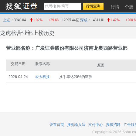
行情
个股
上证
：3940.04
1.02%
+39.68
12095.44亿
深成
：14311.01
1.42%
+200.8
龙虎榜营业部上榜历史
营业部名称：广发证券股份有限公司济南龙奥西路营业部
交易日期
股票名称
原因
2026-04-24
农大科技
换手率达20%的证券
设置首页
-
搜狗输入法
-
支付中心
-
搜狐招聘
-
广告服
Copyright
©
2026
Sohu.co