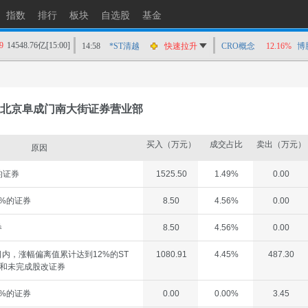
指数
排行
板块
自选股
基金
9
14548.76亿
[15:00]
14:58
*ST清越
快速拉升
CRO概念
12.16%
博
14:56
上工Ｂ股
快速拉升
14:56
爱丽家居
快速拉升
14:56
金凯生科
涨停
北京阜成门南大街证券营业部
14:56
南亚新材
猛烈打压
14:55
成都先导
跌停
买入（万元）
成交占比
卖出（万元）
原因
14:55
盛达资源
涨停
的证券
1525.50
1.49%
0.00
14:55
盛达资源
快速拉升
14:54
永安药业
快速拉升
%的证券
8.50
4.56%
0.00
14:53
中农立华
快速拉升
券
8.50
4.56%
0.00
内，涨幅偏离值累计达到12%的ST
1080.91
4.45%
487.30
券和未完成股改证券
%的证券
0.00
0.00%
3.45