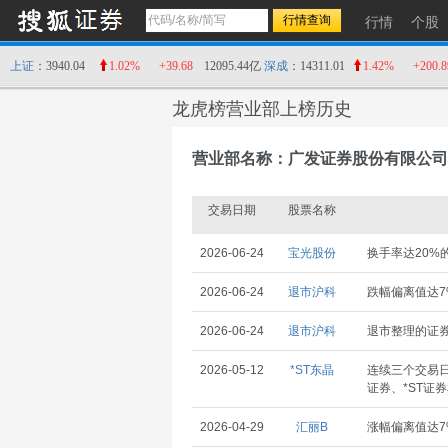
行情
个股
上证
：3940.04
1.02%
+39.68
12095.44亿
深成
：14311.01
1.42%
+200.8
龙虎榜营业部上榜历史
营业部名称：广发证券股份有限公司
交易日期
股票名称
2026-06-24
宝光股份
换手率达20%
2026-06-24
退市沪科
跌幅偏离值达7
2026-06-24
退市沪科
退市整理的证
2026-05-12
*ST东晶
连续三个交易日
证券、*ST证
2026-04-29
汇丽B
涨幅偏离值达7