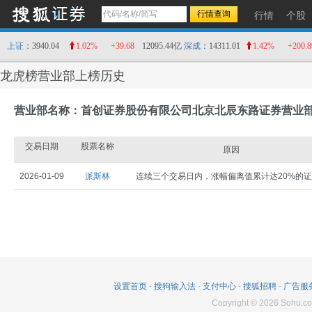
行情
个股
上证
：3940.04
1.02%
+39.68
12095.44亿
深成
：14311.01
1.42%
+200.8
龙虎榜营业部上榜历史
营业部名称：首创证券股份有限公司北京北辰东路证券营业
交易日期
股票名称
原因
2026-01-09
派斯林
连续三个交易日内，涨幅偏离值累计达20%的
设置首页
-
搜狗输入法
-
支付中心
-
搜狐招聘
-
广告服
Copyright
©
2026
Sohu.co