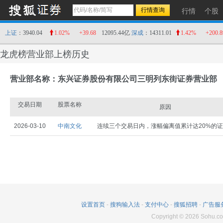
行情
个股
上证
：3940.04
1.02%
+39.68
12095.44亿
深成
：14311.01
1.42%
+200.8
龙虎榜营业部上榜历史
营业部名称：东兴证券股份有限公司三明列东街证券营业部
交易日期
股票名称
原因
2026-03-10
中南文化
连续三个交易日内，涨幅偏离值累计达20%的
设置首页
-
搜狗输入法
-
支付中心
-
搜狐招聘
-
广告服
Copyright
©
2026
Sohu.co