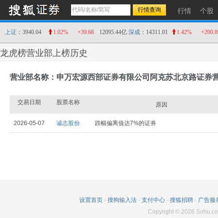
行情
个股
上证
：3940.04
1.02%
+39.68
12095.44亿
深成
：14311.01
1.42%
+200.8
龙虎榜营业部上榜历史
营业部名称：申万宏源西部证券有限公司阿克苏北京路证券
交易日期
股票名称
原因
2026-05-07
诚志股份
跌幅偏离值达7%的证券
设置首页
-
搜狗输入法
-
支付中心
-
搜狐招聘
-
广告服
Copyright
©
2026
Sohu.co