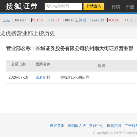
行情
个股
上证
：3914.87
0.37%
+14.52
7389.18亿
深成
：14241.29
0.93%
+131.17
龙虎榜营业部上榜历史
营业部名称：长城证券股份有限公司杭州南大街证券营业部
交易日期
股票名称
原因
2026-07-16
逸豪新材
涨幅达15%的证券
设置首页
-
搜狗输入法
-
支付中心
-
搜狐招聘
-
广告服
Copyright
©
2026
Sohu.co