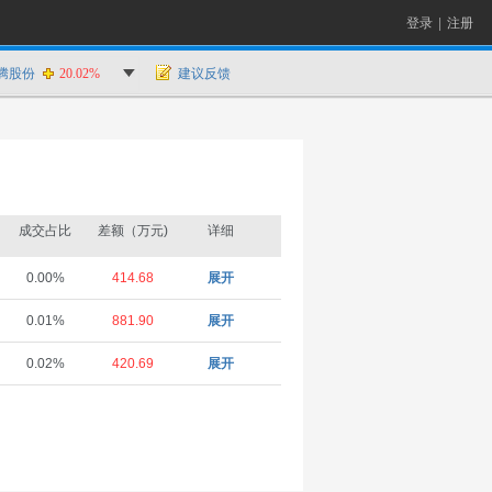
登录
|
注册
腾股份
20.02%
建议反馈
成交占比
差额（万元)
详细
0.00%
414.68
展开
0.01%
881.90
展开
0.02%
420.69
展开