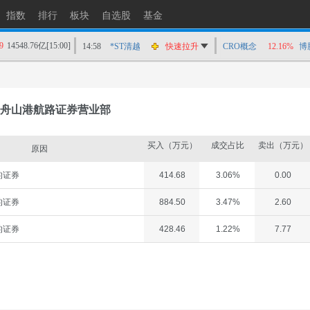
指数
排行
板块
自选股
基金
9
14548.76亿
[15:00]
14:58
*ST清越
快速拉升
CRO概念
12.16%
博
14:56
上工Ｂ股
快速拉升
14:56
爱丽家居
快速拉升
14:56
金凯生科
涨停
舟山港航路证券营业部
14:56
南亚新材
猛烈打压
14:55
成都先导
跌停
买入（万元）
成交占比
卖出（万元）
原因
14:55
盛达资源
涨停
的证券
414.68
3.06%
0.00
14:55
盛达资源
快速拉升
14:54
永安药业
快速拉升
的证券
884.50
3.47%
2.60
14:53
中农立华
快速拉升
的证券
428.46
1.22%
7.77