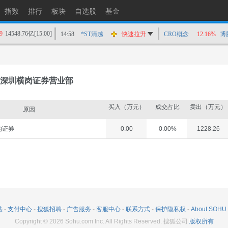
指数
排行
板块
自选股
基金
9
14548.76亿
[15:00]
14:58
*ST清越
快速拉升
CRO概念
12.16%
博
14:56
上工Ｂ股
快速拉升
14:56
爱丽家居
快速拉升
14:56
金凯生科
涨停
深圳横岗证券营业部
14:56
南亚新材
猛烈打压
14:55
成都先导
跌停
买入（万元）
成交占比
卖出（万元）
原因
14:55
盛达资源
涨停
的证券
0.00
0.00%
1228.26
14:55
盛达资源
快速拉升
14:54
永安药业
快速拉升
14:53
中农立华
快速拉升
法
-
支付中心
-
搜狐招聘
-
广告服务
-
客服中心
-
联系方式
-
保护隐私权
-
About SOHU
Copyright
©
2026
Sohu.com Inc. All Rights Reserved. 搜狐公司
版权所有