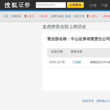
行情
个股
上证
：3940.04
1.02%
+39.68
12095.44亿
深成
：14311.01
1.42%
+200.8
龙虎榜营业部上榜历史
营业部名称：中山证券有限责任公司
交易日期
股票名称
2025-12-26
三柏硕
振幅值达15%
设置首页
-
搜狗输入