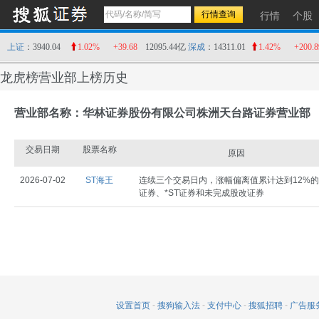
行情
个股
上证
：3940.04
1.02%
+39.68
12095.44亿
深成
：14311.01
1.42%
+200.8
龙虎榜营业部上榜历史
营业部名称：华林证券股份有限公司株洲天台路证券营业部
交易日期
股票名称
原因
2026-07-02
ST海王
连续三个交易日内，涨幅偏离值累计达到12%的
证券、*ST证券和未完成股改证券
设置首页
-
搜狗输入法
-
支付中心
-
搜狐招聘
-
广告服