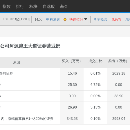
指数
排行
板块
自选股
基金
13619.63亿
[15:00]
14:56
中科通达
快速拉升
单车概念
9.99%
N
14:55
澄天伟业
涨停
14:55
三环集团
快速拉升
14:55
郑州煤电
猛烈打压
公司河源越王大道证券营业部
14:54
澄天伟业
快速拉升
14:54
昊华科技
快速拉升
买入（万元）
成交占比
卖出（万元）
原因
14:53
致远互联
猛烈打压
%的证券
15.46
0.01%
2029.18
14:53
怡达股份
快速拉升
14:53
安迪苏
快速拉升
券
25.30
6.72%
0.00
14:52
泰晶科技
快速拉升
券
0.00
0.00%
38.90
券
26.90
5.13%
0.00
内，涨幅偏离值累计达20%的证券
343.53
0.10%
2998.04