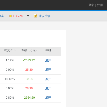
登录
|
注册
津富
114.72%
建议反馈
成交占比
差额（万元)
详细
1.12%
-2013.72
展开
0.00%
25.30
展开
15.48%
-38.90
展开
0.00%
26.90
展开
0.89%
-2654.50
展开