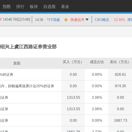
指数
排行
板块
自选股
基金
9
14548.76亿
[15:00]
14:58
*ST清越
快速拉升
CRO概念
12.16%
博
14:56
上工Ｂ股
快速拉升
14:56
爱丽家居
快速拉升
14:56
金凯生科
涨停
绍兴上虞江西路证券营业部
14:56
南亚新材
猛烈打压
14:55
成都先导
跌停
买入（万元）
成交占比
卖出（万元）
原因
14:55
盛达资源
涨停
%的证券
0.00
0.00%
826.61
14:55
盛达资源
快速拉升
14:54
永安药业
快速拉升
内，跌幅偏离值累计达20%的证券
0.00
0.00%
974.35
14:53
中农立华
快速拉升
的证券
1313.55
2.06%
0.00
的证券
1313.55
2.06%
0.00
的证券
0.00
0.00%
1887.73