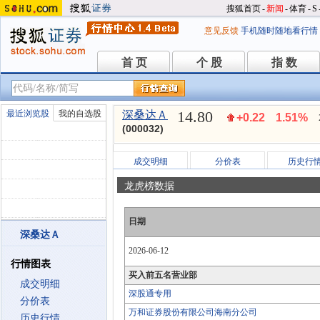
搜狐首页
-
新闻
-
体育
-
S
意见反馈
手机随时随地看行情
首 页
个 股
指 数
首 页
个 股
指 数
14.80
最近浏览股
我的自选股
深桑达Ａ
+0.22
1.51%
(000032)
成交明细
分价表
历史行
龙虎榜数据
日期
深桑达Ａ
2026-06-12
行情图表
买入前五名营业部
成交明细
深股通专用
分价表
万和证券股份有限公司海南分公司
历史行情