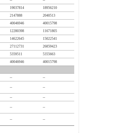
--
--
19037814
18956210
2147888
2040513
40046946
40015798
12280398
11671805
14622645
15022541
27112731
26859423
5359511
5355663
40046946
40015798
--
--
--
--
--
--
--
--
--
--