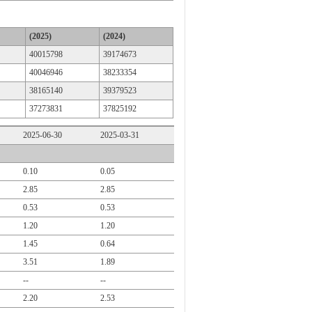
(2025)
(2024)
40015798
39174673
40046946
38233354
38165140
39379523
37273831
37825192
2025-06-30
2025-03-31
0.10
0.05
2.85
2.85
0.53
0.53
1.20
1.20
1.45
0.64
3.51
1.89
--
--
2.20
2.53