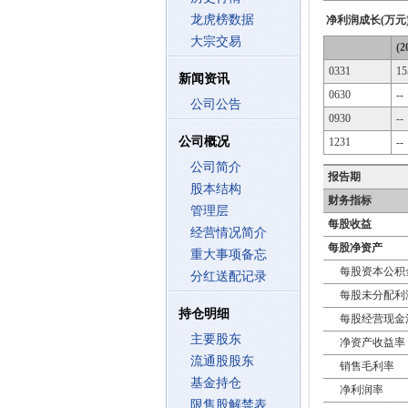
龙虎榜数据
净利润成长(万元
大宗交易
(2
0331
15
新闻资讯
0630
--
公司公告
0930
--
公司概况
1231
--
公司简介
报告期
股本结构
财务指标
管理层
每股收益
经营情况简介
每股净资产
重大事项备忘
每股资本公积
分红送配记录
每股未分配利
持仓明细
每股经营现金
主要股东
净资产收益率
流通股股东
销售毛利率
基金持仓
净利润率
限售股解禁表