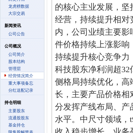
的核心主业发展，坚
龙虎榜数据
大宗交易
经营，持续提升相对
新闻资讯
内，公司业绩主要影
公司公告
件价格持续上涨影响
公司概况
公司简介
持续提升核心竞争力，
股本结构
科技股东净利润超3
管理层
经营情况简介
侧格局持续优化，高
重大事项备忘
分红送配记录
长，主要产品价格相
持仓明细
分发挥产线布局、产
主要股东
水平。中尺寸领域，t
流通股股东
基金持仓
收入稳步增长，业务
限售股解禁表