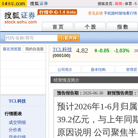
搜狐首页
-
新闻
-
体育
-
S
意见反馈
手机随时随地看行情
首 页
个 股
指 数
首 页
个 股
指 数
4.82
最近浏览股
我的自选股
TCL科技
-0.05
-1.03%
20
(000100)
公司简介
股本结构
管理层
经营情况简介
预告报告期：
2026-06-30
财报预告类型：
TCL科技
预计2026年1-6月
行情图表
39.2亿元，与上年同
成交明细
分价表
原因说明 公司聚焦
历史行情