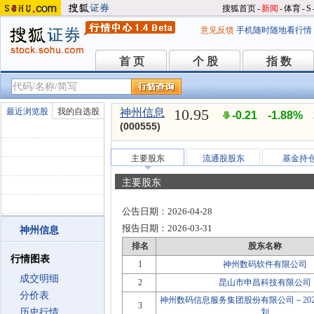
搜狐首页
-
新闻
-
体育
-
S
意见反馈
手机随时随地看行情
首 页
个 股
指 数
首 页
个 股
指 数
10.95
最近浏览股
我的自选股
神州信息
-0.21
-1.88%
(000555)
主要股东
流通股股东
基金持
主要股东
公告日期：
2026-04-28
报告日期：
2026-03-31
神州信息
排名
股东名称
行情图表
1
神州数码软件有限公司
成交明细
2
昆山市申昌科技有限公司
分价表
神州数码信息服务集团股份有限公司－20
3
历史行情
划