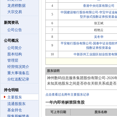
龙虎榜数据
4
香港中央结算有限公司
大宗交易
中国建设银行股份有限公司-华宝中证金
5
型开放式指数证券投资基
新闻资讯
6
张王斌
公司公告
7
程艳云
8
吴冬华
公司概况
平安银行股份有限公司-国泰中证全指软
9
公司简介
指数证券投资基金
股本结构
10
中新苏州工业园区创业投资有
管理层
经营情况简介
股东说明
重大事项备忘
神州数码信息服务集团股份有限公司-202
分红送配记录
未知其他股东之间是否存在关联关系或是否
持仓明细
点击查看过去两年主要股东记录
主要股东
一年内即将解禁限售股
流通股股东
基金持仓
可上市日期
股东名称
限售股解禁表