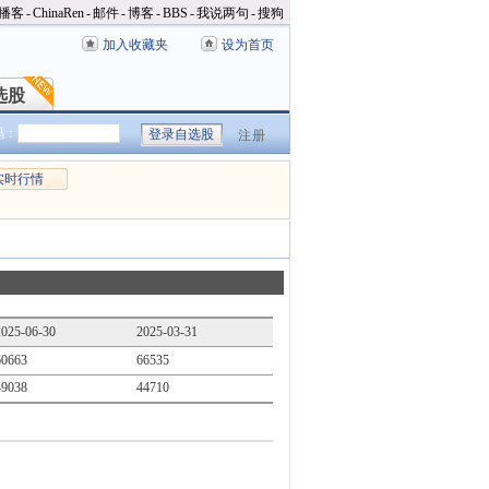
播客
-
ChinaRen
-
邮件
-
博客
-
BBS
-
我说两句
-
搜狗
加入收藏夹
设为首页
选股
选股
码：
注册
实时行情
2025-06-30
2025-03-31
60663
66535
49038
44710