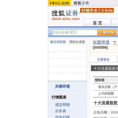
首 页
首 页
7
最近浏览股
我的自选股
兴蓉环境
(000598)
主要股东
十大流通股股
报告期
兴蓉环境
股东总数（户
人均持股数
行情图表
十大流通股股东
成交明细
分价表
公告日期：
2026
历史行情