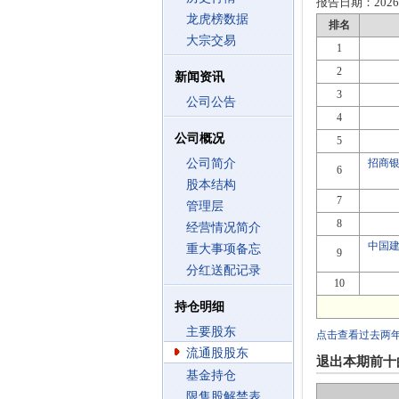
报告日期：
2026
龙虎榜数据
排名
大宗交易
1
2
新闻资讯
3
公司公告
4
公司概况
5
公司简介
招商
6
股本结构
7
管理层
8
经营情况简介
中国
重大事项备忘
9
分红送配记录
10
持仓明细
主要股东
点击查看过去两
流通股股东
退出本期前十
基金持仓
限售股解禁表