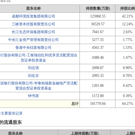
-03-31
股东名称
持股数量(万股)
持股比例
成都环境投资集团有限公司
125960.55
42.21%
三峡资本控股有限责任公司
36529.57
12.24%
长江生态环保集团有限公司
7841.67
2.63%
中央汇金资产管理有限责任公司
5277.35
1.77%
香港中央结算有限公司
4561.37
1.53%
银行股份有限公司-工银瑞信红利优享灵活配置混合
4380.46
1.47%
型证券投资基金
刘志强
2698.87
0.90%
刘在京
2095.32
0.70%
建设银行股份有限公司-华泰柏瑞新金融地产灵活配
1261.86
0.42%
置混合型证券投资基金
钟书原
1172.00
0.39%
总计
191779.04
64.27%
年主要股东记录
的流通股东
股东名称
上期持股数(万股)
上期