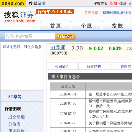
搜狐首页
-
新闻
-
体育
-
S
意见反馈
手机随时随地看行情
首 页
个 股
指 数
首 页
个 股
指 数
2.20
最近浏览股
我的自选股
ST华闻
-0.02
-0.90%
20
(000793)
公司简介
股本结构
管理层
重大事件备忘录
公告日期
2026-07-31
第十届董事会2026年第二
ST华闻
撤销退市风险警示,连续停牌,停牌
2026-07-30
31，停牌一天
行情图表
撤销退市风险警示,连续停牌,停牌
2026-07-30
，2026-07-31
成交明细
2026-07-30
关于撤销退市风险警示并继
分价表
历史行情
2026-07-14
2026年半年度业绩预告