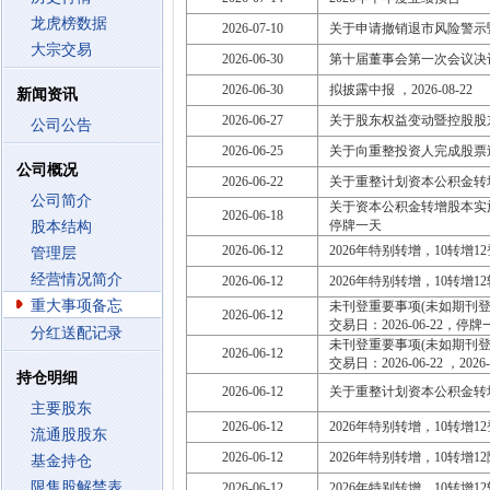
龙虎榜数据
2026-07-10
关于申请撤销退市风险警示
大宗交易
2026-06-30
第十届董事会第一次会议决
2026-06-30
拟披露中报 ，2026-08-22
新闻资讯
2026-06-27
关于股东权益变动暨控股股
公司公告
2026-06-25
关于向重整投资人完成股票
公司概况
2026-06-22
关于重整计划资本公积金转
公司简介
关于资本公积金转增股本实
2026-06-18
停牌一天
股本结构
2026-06-12
2026年特别转增，10转增12登记
管理层
经营情况简介
2026-06-12
2026年特别转增，10转增12转
重大事项备忘
未刊登重要事项(未如期刊登临时
2026-06-12
交易日：2026-06-22，停牌一天
分红送配记录
未刊登重要事项(未如期刊登临时
2026-06-12
交易日：2026-06-22 ，2026-
持仓明细
2026-06-12
关于重整计划资本公积金转增股
主要股东
2026-06-12
2026年特别转增，10转增12登记
流通股股东
2026-06-12
2026年特别转增，10转增12除权
基金持仓
限售股解禁表
2026-06-12
2026年特别转增，10转增12转